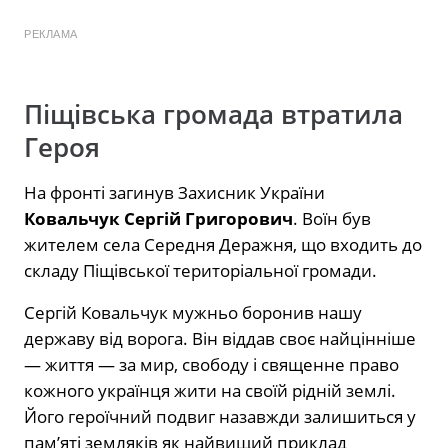
РЕКЛАМА
Піщівська громада втратила
Героя
На фронті загинув Захисник України
Ковальчук Сергій Григорович
. Воїн був
жителем села Середня Деражня, що входить до
складу Піщівської територіальної громади.
Сергій Ковальчук мужньо боронив нашу
державу від ворога. Він віддав своє найцінніше
— життя — за мир, свободу і священне право
кожного українця жити на своїй рідній землі.
Його героїчний подвиг назавжди залишиться у
пам’яті земляків як найвищий приклад