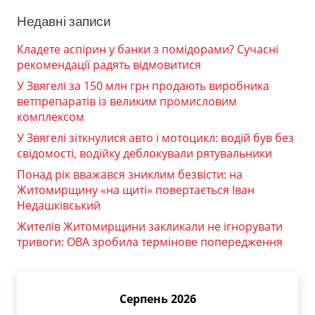
Недавні записи
Кладете аспірин у банки з помідорами? Сучасні
рекомендації радять відмовитися
У Звягелі за 150 млн грн продають виробника
ветпрепаратів із великим промисловим
комплексом
У Звягелі зіткнулися авто і мотоцикл: водій був без
свідомості, водійку деблокували рятувальники
Понад рік вважався зниклим безвісти: на
Житомирщину «на щиті» повертається Іван
Недашківський
Жителів Житомирщини закликали не ігнорувати
тривоги: ОВА зробила термінове попередження
Серпень 2026