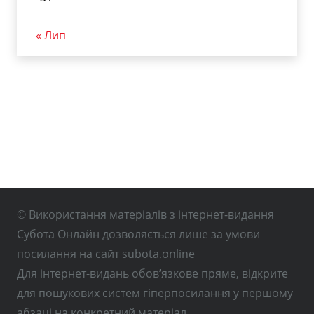
« Лип
© Використання матеріалів з інтернет-видання
Субота Онлайн дозволяється лише за умови
посилання на сайт subota.online
Для інтернет-видань обов’язкове пряме, відкрите
для пошукових систем гіперпосилання у першому
абзаці на конкретний матеріал.