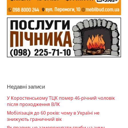
Недавні записи
У Коростенському ТЦК помер 46-річний чоловік
після проходження ВЛК
Мобілізація до 60 років: чому в Україні не
знижують граничний вік
Як правильно заморожувати гриби на зиму —