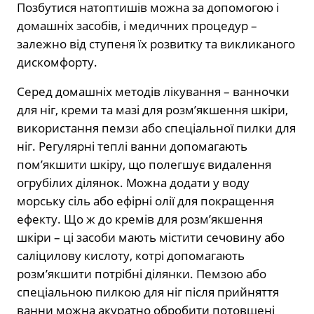
Позбутися натоптишів можна за допомогою і
домашніх засобів, і медичних процедур –
залежно від ступеня їх розвитку та викликаного
дискомфорту.
Серед домашніх методів лікування – ванночки
для ніг, креми та мазі для розм’якшення шкіри,
використання пемзи або спеціальної пилки для
ніг. Регулярні теплі ванни допомагають
пом’якшити шкіру, що полегшує видалення
огрубілих ділянок. Можна додати у воду
морську сіль або ефірні олії для покращення
ефекту. Що ж до кремів для розм’якшення
шкіри – ці засоби мають містити сечовину або
саліцилову кислоту, котрі допомагають
розм’якшити потрібні ділянки. Пемзою або
спеціальною пилкою для ніг після прийняття
ванни можна акуратно обробити потовщені