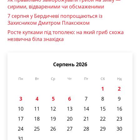
сирими, відвареними чи обсмаженими
7 серпня у Бердичеві попрощаються із
Захисником Дмитром Плаксюком
Росте купками під тополею: на який гриб схожа
незвична біла знахідка
Серпень 2026
Пн
Вт
Ср
Чт
Пт
Сб
Нд
1
2
3
4
5
6
7
8
9
10
11
12
13
14
15
16
17
18
19
20
21
22
23
24
25
26
27
28
29
30
31