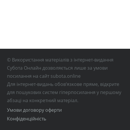
© Використання матеріалів з інтернет-видання
Субота Онлайн дозволяється лише за умови
посилання на сайт subota.online
Для інтернет-видань обов’язкове пряме, відкрите
для пошукових систем гіперпосилання у першому
абзаці на конкретний матеріал.
Умови договору оферти
Конфіденційність