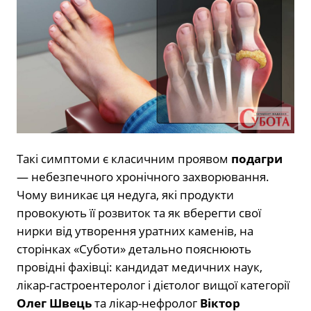
Такі симптоми є класичним проявом
подагри
— небезпечного хронічного захворювання.
Чому виникає ця недуга, які продукти
провокують її розвиток та як вберегти свої
нирки від утворення уратних каменів, на
сторінках «Суботи» детально пояснюють
провідні фахівці: кандидат медичних наук,
лікар-гастроентеролог і дієтолог вищої категорії
Олег Швець
та лікар-нефролог
Віктор