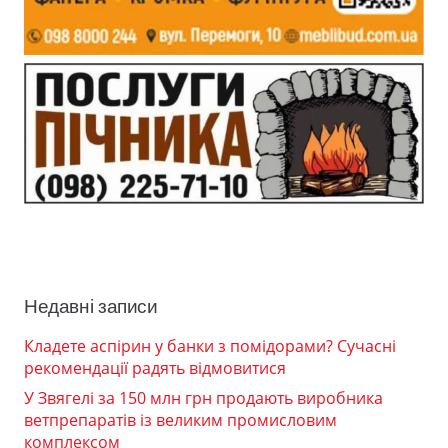
Недавні записи
Кладете аспірин у банки з помідорами? Сучасні
рекомендації радять відмовитися
У Звягелі за 150 млн грн продають виробника
ветпрепаратів із великим промисловим
комплексом