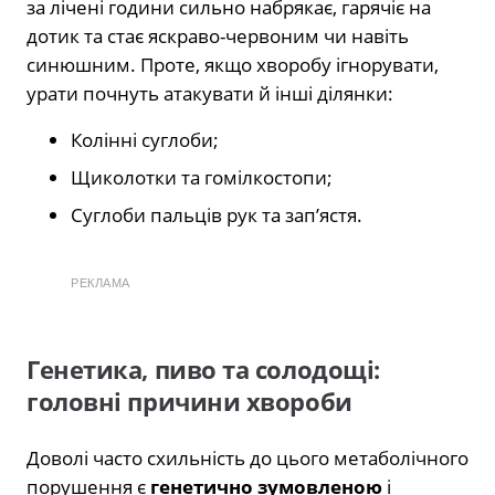
за лічені години сильно набрякає, гарячіє на
дотик та стає яскраво-червоним чи навіть
синюшним. Проте, якщо хворобу ігнорувати,
урати почнуть атакувати й інші ділянки:
Колінні суглоби;
Щиколотки та гомілкостопи;
Суглоби пальців рук та зап’ястя.
РЕКЛАМА
Генетика, пиво та солодощі:
головні причини хвороби
Доволі часто схильність до цього метаболічного
порушення є
генетично зумовленою
і