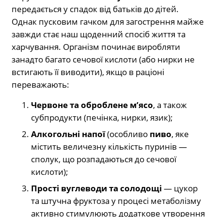
передається у спадок від батьків до дітей.
Однак пусковим гачком для загострення майже
завжди стає наш щоденний спосіб життя та
харчування. Організм починає виробляти
занадто багато сечової кислоти (або нирки не
встигають її виводити), якщо в раціоні
переважають:
Червоне та оброблене м’ясо
, а також
субпродукти (печінка, нирки, язик);
Алкогольні напої
(особливо
пиво
, яке
містить величезну кількість пуринів —
сполук, що розпадаються до сечової
кислоти);
Прості вуглеводи та солодощі
— цукор
та штучна фруктоза у процесі метаболізму
активно стимулюють додаткове утворення