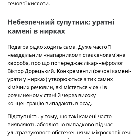
сечової кислоти.
Небезпечний супутник: уратні
камені в нирках
Подагра рідко ходить сама. Дуже часто її
невіддільним «напарником» стає сечокам’яна
хвороба, про що попереджає лікар-нефролог
Віктор Дорецький. Конкременти (сечові камені-
урати у нирках) утворюються з тих самих
хімічних речовин, які містяться у сечі в
розчиненому стані й через високу
концентрацію випадають в осад.
Підступність у тому, що такі камені часто
виявляють абсолютно випадково під час
ультразвукового обстеження чи мікроскопії сечі