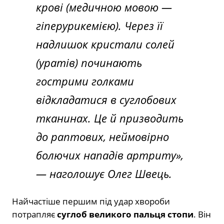
крові (медичною мовою —
гіперурикемією). Через її
надлишок кристали солей
(уратів) починають
гострими голками
відкладатися в суглобових
тканинах. Це й призводить
до раптових, неймовірно
болючих нападів артриту»,
— наголошує Олег Швець.
Найчастіше першим під удар хвороби
потрапляє
суглоб великого пальця стопи
. Він