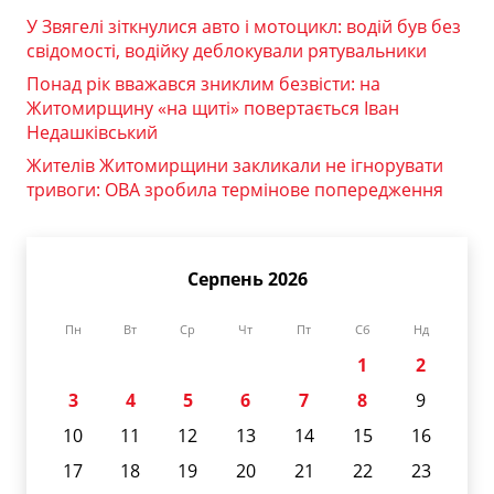
У Звягелі зіткнулися авто і мотоцикл: водій був без
свідомості, водійку деблокували рятувальники
Понад рік вважався зниклим безвісти: на
Житомирщину «на щиті» повертається Іван
Недашківський
Жителів Житомирщини закликали не ігнорувати
тривоги: ОВА зробила термінове попередження
Серпень 2026
Пн
Вт
Ср
Чт
Пт
Сб
Нд
1
2
3
4
5
6
7
8
9
10
11
12
13
14
15
16
17
18
19
20
21
22
23