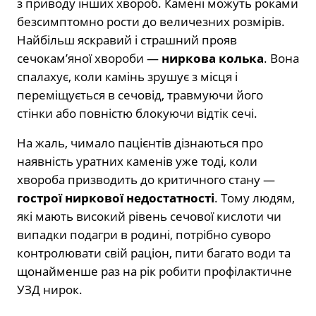
з приводу інших хвороб. Камені можуть роками
безсимптомно рости до величезних розмірів.
Найбільш яскравий і страшний прояв
сечокам’яної хвороби —
ниркова колька
. Вона
спалахує, коли камінь зрушує з місця і
переміщується в сечовід, травмуючи його
стінки або повністю блокуючи відтік сечі.
На жаль, чимало пацієнтів дізнаються про
наявність уратних каменів уже тоді, коли
хвороба призводить до критичного стану —
гострої ниркової недостатності
. Тому людям,
які мають високий рівень сечової кислоти чи
випадки подагри в родині, потрібно суворо
контролювати свій раціон, пити багато води та
щонайменше раз на рік робити профілактичне
УЗД нирок.