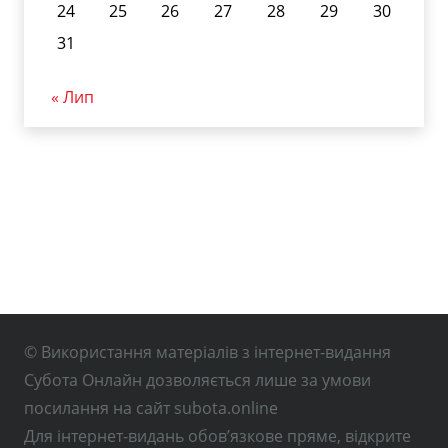
24
25
26
27
28
29
30
31
« Лип
© Використання матеріалів з інтернет-видання
Субота Онлайн дозволяється лише за умови
посилання на сайт subota.online
Для інтернет-видань обов’язкове пряме, відкрите