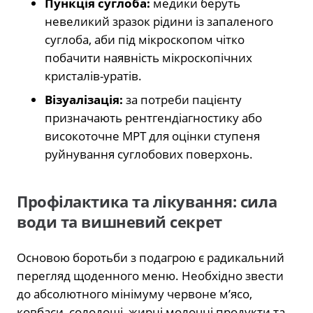
Пункція суглоба:
медики беруть
невеликий зразок рідини із запаленого
суглоба, аби під мікроскопом чітко
побачити наявність мікроскопічних
кристалів-уратів.
Візуалізація:
за потреби пацієнту
призначають рентгендіагностику або
високоточне МРТ для оцінки ступеня
руйнування суглобових поверхонь.
Профілактика та лікування: сила
води та вишневий секрет
Основою боротьби з подагрою є радикальний
перегляд щоденного меню. Необхідно звести
до абсолютного мінімуму червоне м’ясо,
ковбаси, солодощі, жирні молочні продукти та