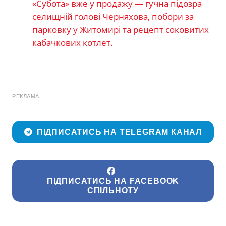
«Субота» вже у продажу — гучна підозра
селищній голові Черняхова, побори за
парковку у Житомирі та рецепт соковитих
кабачкових котлет.
РЕКЛАМА
ПІДПИСАТИСЬ НА TELEGRAM КАНАЛ
ПІДПИСАТИСЬ НА FACEBOOK
СПІЛЬНОТУ