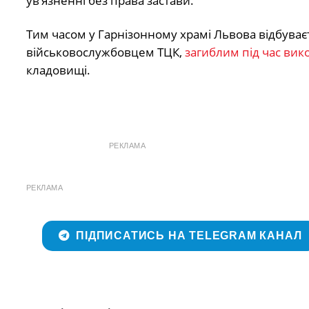
ув’язненні без права застави.
Тим часом у Гарнізонному храмі Львова відбува
військовослужбовцем ТЦК,
загиблим під час вико
кладовищі.
РЕКЛАМА
РЕКЛАМА
ПІДПИСАТИСЬ НА TELEGRAM КАНАЛ