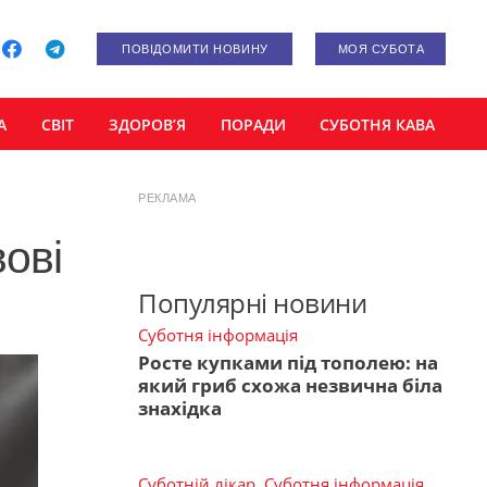
ПОВІДОМИТИ НОВИНУ
МОЯ СУБОТА
А
СВІТ
ЗДОРОВ’Я
ПОРАДИ
СУБОТНЯ КАВА
РЕКЛАМА
ові
Популярні новини
Суботня інформація
Росте купками під тополею: на
який гриб схожа незвична біла
знахідка
Суботній лікар
,
Суботня інформація