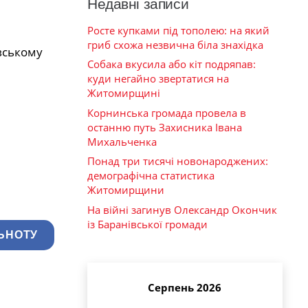
Недавні записи
Росте купками під тополею: на який
гриб схожа незвична біла знахідка
вському
Собака вкусила або кіт подряпав:
куди негайно звертатися на
Житомирщині
Корнинська громада провела в
останню путь Захисника Івана
Михальченка
Понад три тисячі новонароджених:
демографічна статистика
Житомирщини
На війні загинув Олександр Окончик
із Баранівської громади
ЬНОТУ
Серпень 2026