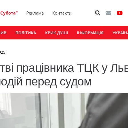
“Субота”
Реклама
Контакти
ЗИВ
ПОЛІТИКА
КРИК ДУШІ
ІНФОРМАЦІЯ
УКРАЇН
025
ві працівника ТЦК у Льв
подій перед судом