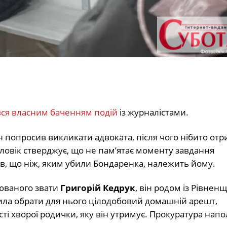
вся власним баченням подій
із журналістами.
ін попросив викликати адвоката, після чого нібито от
ловік стверджує, що не пам’ятає моменту завдання
в, що ніж, яким убили Бондаренка, належить йому.
рюваного звати
Григорій Кедрук
, він родом із Рівнен
ла обрати для нього цілодобовий домашній арешт,
ті хворої родички, яку він утримує. Прокуратура напо