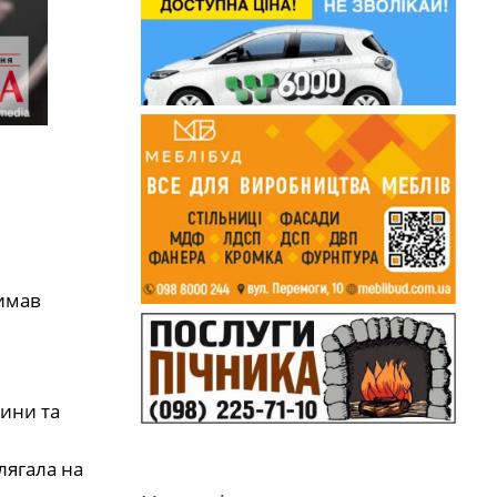
римав
щини та
лягала на