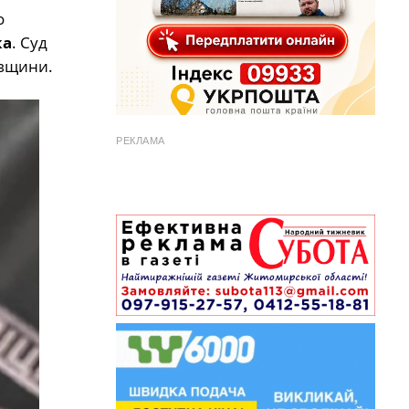
о
ка
. Суд
івщини.
РЕКЛАМА