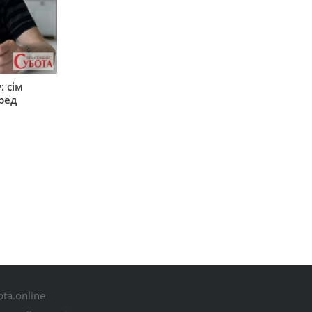
: сім
ред
ta.online