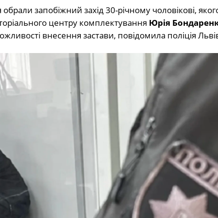
обрали запобіжний захід 30-річному чоловікові, яког
иторіального центру комплектування
Юрія Бондарен
можливості внесення застави, повідомила поліція Льв