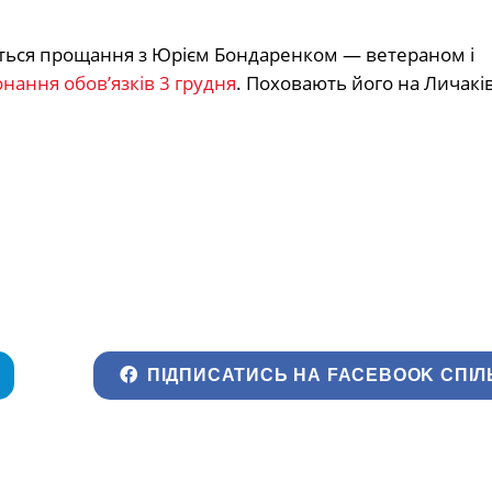
ється прощання з Юрієм Бондаренком — ветераном і
нання обов’язків 3 грудня
. Поховають його на Личакі
ПІДПИСАТИСЬ НА FACEBOOK СПІЛ