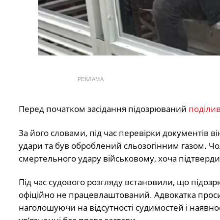
РЕКЛАМА
Перед початком засідання підозрюваний
поділи
За його словами, під час перевірки документів в
удари та був оброблений сльозогінним газом. Чо
смертельного удару військовому, хоча підтверди
Під час судового розгляду встановили, що підоз
офіційно не працевлаштований. Адвокатка проси
наголошуючи на відсутності судимостей і наявнос