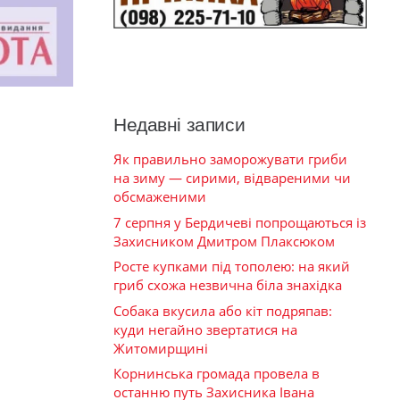
Недавні записи
Як правильно заморожувати гриби
на зиму — сирими, відвареними чи
обсмаженими
7 серпня у Бердичеві попрощаються із
Захисником Дмитром Плаксюком
Росте купками під тополею: на який
гриб схожа незвична біла знахідка
Собака вкусила або кіт подряпав:
куди негайно звертатися на
Житомирщині
Корнинська громада провела в
останню путь Захисника Івана