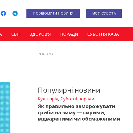
ПОВІДОМИТИ НОВИНУ
МОЯ СУБОТА
А
СВІТ
ЗДОРОВ’Я
ПОРАДИ
СУБОТНЯ КАВА
РЕКЛАМА
Популярні новини
Кулінарія
,
Суботні поради
Як правильно заморожувати
гриби на зиму — сирими,
відвареними чи обсмаженими