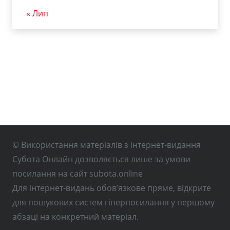
« Лип
© Використання матеріалів з інтернет-видання
Субота Онлайн дозволяється лише за умови
посилання на сайт subota.online
Для інтернет-видань обов’язкове пряме, відкрите
для пошукових систем гіперпосилання у першому
абзаці на конкретний матеріал.