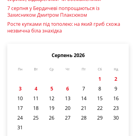
7 серпня у Бердичеві попрощаються із
Захисником Дмитром Плаксюком
Росте купками під тополею: на який гриб схожа
незвична біла знахідка
Серпень 2026
Пн
Вт
Ср
Чт
Пт
Сб
Нд
1
2
3
4
5
6
7
8
9
10
11
12
13
14
15
16
17
18
19
20
21
22
23
24
25
26
27
28
29
30
31