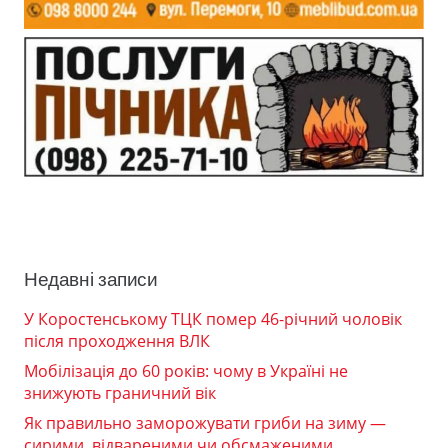
Недавні записи
У Коростенському ТЦК помер 46-річний чоловік
після проходження ВЛК
Мобілізація до 60 років: чому в Україні не
знижують граничний вік
Як правильно заморожувати гриби на зиму —
сирими, відвареними чи обсмаженими