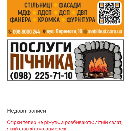
Недавні записи
Огірки тепер не ріжуть, а розбивають: літній салат,
який став хітом соцмереж