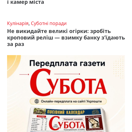
і камер міста
Кулінарія
,
Суботні поради
Не викидайте великі огірки: зробіть
кроповий реліш — взимку банку з’їдають
за раз