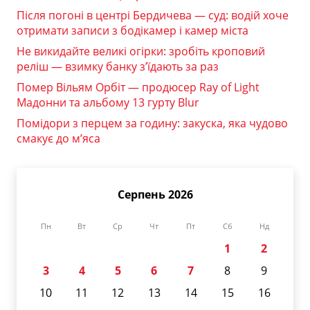
Після погоні в центрі Бердичева — суд: водій хоче
отримати записи з бодікамер і камер міста
Не викидайте великі огірки: зробіть кроповий
реліш — взимку банку з’їдають за раз
Помер Вільям Орбіт — продюсер Ray of Light
Мадонни та альбому 13 гурту Blur
Помідори з перцем за годину: закуска, яка чудово
смакує до м’яса
Серпень 2026
Пн
Вт
Ср
Чт
Пт
Сб
Нд
1
2
3
4
5
6
7
8
9
10
11
12
13
14
15
16