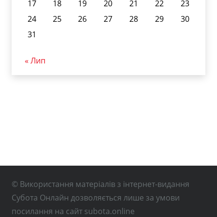
17
18
19
20
21
22
23
24
25
26
27
28
29
30
31
« Лип
© Використання матеріалів з інтернет-видання
Субота Онлайн дозволяється лише за умови
посилання на сайт subota.online