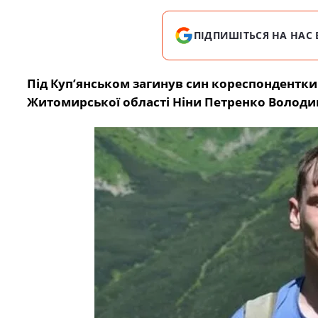
ПІДПИШІТЬСЯ НА НАС 
Під Куп’янськом загинув син кореспондентк
Житомирської області
Ніни Петренко Володим