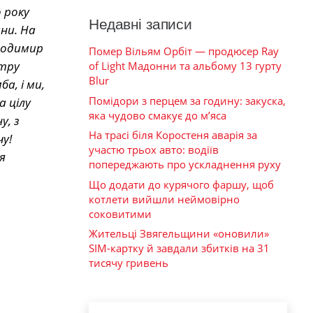
 року
Недавні записи
ни. На
олодимир
Помер Вільям Орбіт — продюсер Ray
стру
of Light Мадонни та альбому 13 гурту
Blur
а, і ми,
Помідори з перцем за годину: закуска,
 цілу
яка чудово смакує до м’яса
у, з
На трасі біля Коростеня аварія за
у!
участю трьох авто: водіїв
я
попереджають про ускладнення руху
Що додати до курячого фаршу, щоб
котлети вийшли неймовірно
соковитими
Жительці Звягельщини «оновили»
SIM-картку й завдали збитків на 31
тисячу гривень