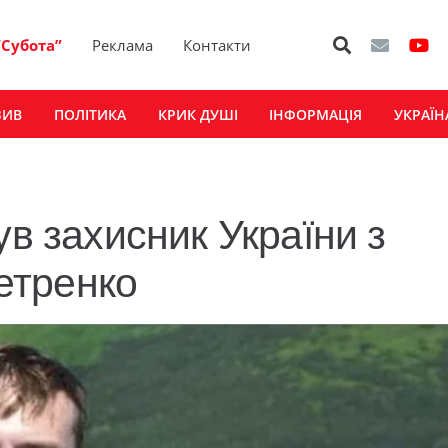
“Субота”
Реклама
Контакти
ЗИВ
ПОЛІТИКА
КРИК ДУШІ
ІНФОРМАЦІЯ
УКРАЇН
ув захисник України з
етренко