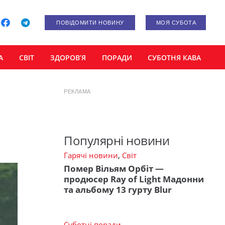
ПОВІДОМИТИ НОВИНУ
МОЯ СУБОТА
А
СВІТ
ЗДОРОВ’Я
ПОРАДИ
СУБОТНЯ КАВА
РЕКЛАМА
Популярні новини
Гарячі новини
,
Світ
Помер Вільям Орбіт —
продюсер Ray of Light Мадонни
та альбому 13 гурту Blur
Суботні поради