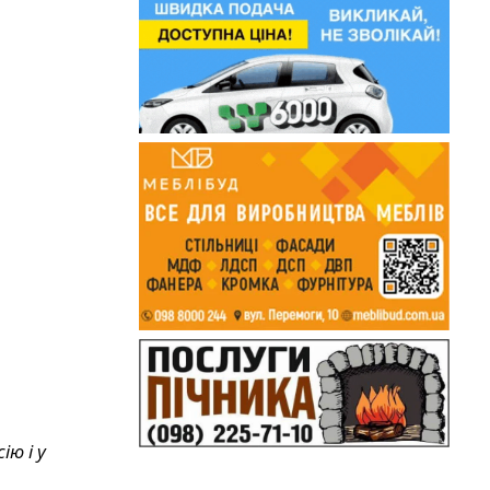
ю і у