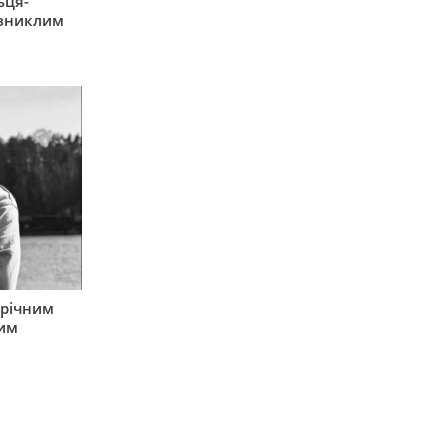
ьця-
 зниклим
-річним
вим