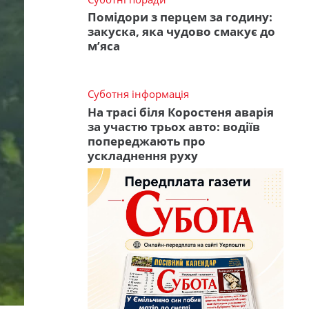
Помідори з перцем за годину:
закуска, яка чудово смакує до
м’яса
Суботня інформація
На трасі біля Коростеня аварія
за участю трьох авто: водіїв
попереджають про
ускладнення руху