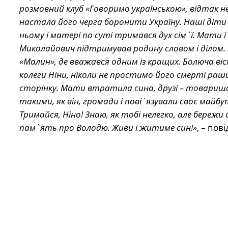
розмовний клуб «Говоримо українською», відтак не
настала його черга боронити Україну. Наші діти 
ньому і матері по суті тримався дух сім`ї. Мати 
Миколайович підтримував родину словом і ділом. У
«Малин», де вважався одним із кращих. Болюча ві
колеги Ніни, ніколи не простимо його смерті ра
сторінку. Мати втратила сина, друзі – товариша,
такими, як він, громади і пові`язували своє май
Тримайся, Ніно! Знаю, як тобі нелегко, але бережи
пам`ять про Володю. Живи і житиме син!»
, – пов