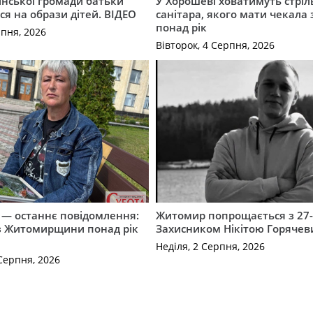
инської громади батьки
У Хорошеві ховатимуть стріл
я на образи дітей. ВІДЕО
санітара, якого мати чекала
понад рік
рпня, 2026
Вівторок, 4 Серпня, 2026
 — останнє повідомлення:
Житомир попрощається з 27
 з Житомирщини понад рік
Захисником Нікітою Горяче
Неділя, 2 Серпня, 2026
Серпня, 2026