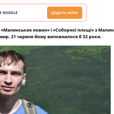
В GOOGLE
ДОДАТИ ЗАРАЗ
и «Малинських новин» і «Соборної площі»
з Малин
ир. 21 червня йому виповнилося б 32 роки.