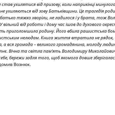
 став ухилятися від призову, коли наприкінці минулого
не ухиляються від зову Батьківщини. Це трагедія роди
і батько тяжко хворіли, не ладилося і у брата, тож В
 вільний від роботи і дому час ішов до духового окре
сть приголомшила родину. Його вбила рашистська бомб
шистським нелюдам. Книга життя втратила не рядок, а
 а вся громада – великого громадянина, молоду людин
бутнє. Вічна та світла пам’ять Володимиру Миколайович
 себе, бережи задля того, щоб якомога довше зберігалас
ідомив Вознюк.