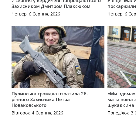
7 серпня у Бердичеві попрощаються із
У ліцеї Мал
Захисником Дмитром Плаксюком
поскаржилис
Четвер, 6 Серпня, 2026
Четвер, 6 Се
Пулинська громада втратила 26-
«Ми вдома»
річного Захисника Петра
мати воїна
Новаковського
шукає сина
Вівторок, 4 Серпня, 2026
Понеділок, 3 