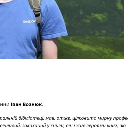
одини
Іван Вознюк
.
альній бібіліотеці, мав, отже, цілковито мирну професі
чливий, закоханий у книги, він і жив героями книг, вів