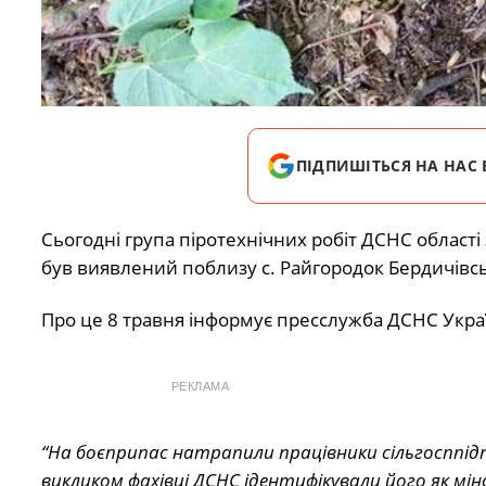
ПІДПИШІТЬСЯ НА НАС 
Сьогодні група піротехнічних робіт ДСНС облас
був виявлений поблизу с. Райгородок Бердичівс
Про це 8 травня інформує пресслужба ДСНС Украї
РЕКЛАМА
“На боєприпас натрапили працівники сільгосппідп
викликом фахівці ДСНС ідентифікували його як мін