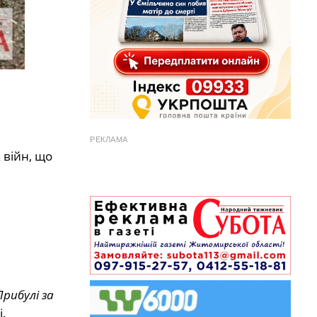
РЕКЛАМА
 війн, що
рибулі за
.