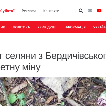
“Субота”
Реклама
Контакти
ЗИВ
ПОЛІТИКА
КРИК ДУШІ
ІНФОРМАЦІЯ
УКРАЇН
т селяни з Бердичівсько
етну міну