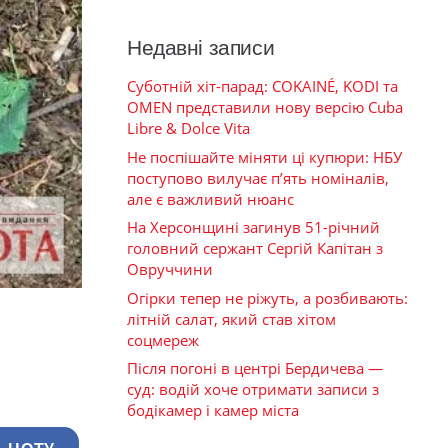
Недавні записи
Суботній хіт-парад: COKAINÉ, KODI та
OMEN представили нову версію Cuba
Libre & Dolce Vita
Не поспішайте міняти ці купюри: НБУ
поступово вилучає п’ять номіналів,
але є важливий нюанс
На Херсонщині загинув 51-річний
головний сержант Сергій Капітан з
Овруччини
Огірки тепер не ріжуть, а розбивають:
літній салат, який став хітом
соцмереж
Після погоні в центрі Бердичева —
суд: водій хоче отримати записи з
бодікамер і камер міста