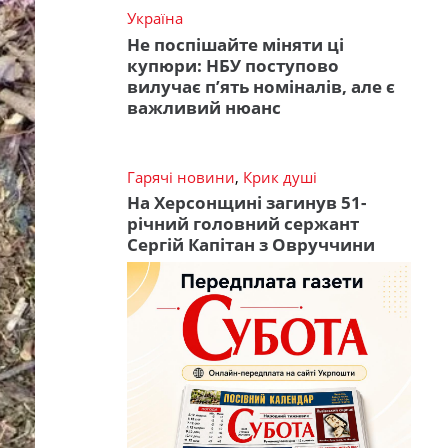
Україна
Не поспішайте міняти ці
купюри: НБУ поступово
вилучає п’ять номіналів, але є
важливий нюанс
Гарячі новини
,
Крик душі
На Херсонщині загинув 51-
річний головний сержант
Сергій Капітан з Овруччини