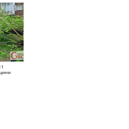
11
рщини