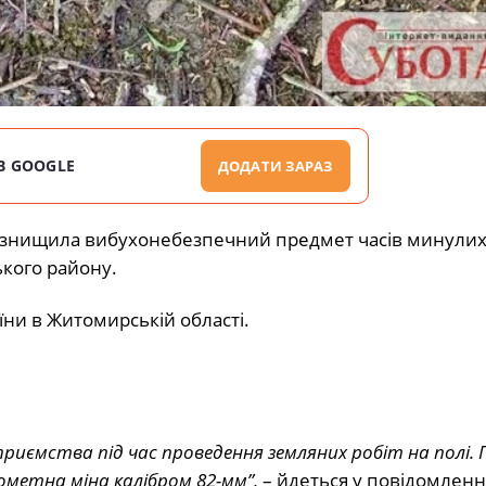
В GOOGLE
ДОДАТИ ЗАРАЗ
ті знищила вибухонебезпечний предмет часів минулих
ького району.
ни в Житомирській області.
риємства під час проведення земляних робіт на полі. П
ометна міна калібром 82-мм”,
– йдеться у повідомленні