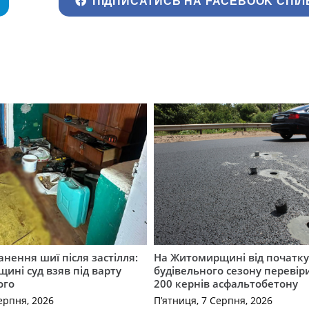
ПІДПИСАТИСЬ НА FACEBOOK СПІЛ
нення шиї після застілля:
На Житомирщині від початк
щині суд взяв під варту
будівельного сезону перевір
ого
200 кернів асфальтобетону
ерпня, 2026
П’ятниця, 7 Серпня, 2026