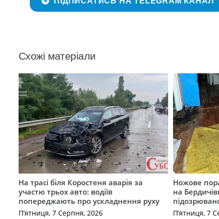
ПІДПИСАТИСЬ НА TELEGRAM КАНАЛ
Схожі матеріали
На трасі біля Коростеня аварія за
Ножове пора
участю трьох авто: водіїв
на Бердичів
попереджають про ускладнення руху
підозрюван
П’ятниця, 7 Серпня, 2026
П’ятниця, 7 С