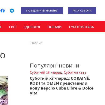
ПОВІДОМИТИ НОВИНУ
МОЯ СУБОТА
А
СВІТ
ЗДОРОВ’Я
ПОРАДИ
СУБОТНЯ КАВА
РЕКЛАМА
го
Популярні новини
Суботній хіт-парад
,
Суботня кава
Суботній хіт-парад: COKAINÉ,
KODI та OMEN представили
нову версію Cuba Libre & Dolce
Vita