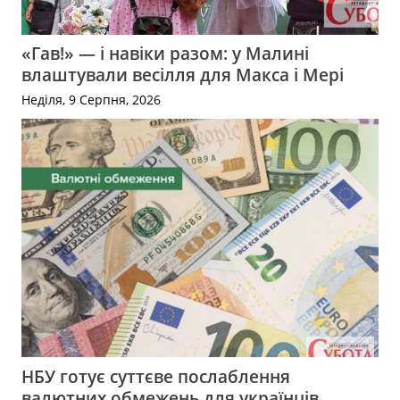
«Гав!» — і навіки разом: у Малині
влаштували весілля для Макса і Мері
Неділя, 9 Серпня, 2026
НБУ готує суттєве послаблення
валютних обмежень для українців