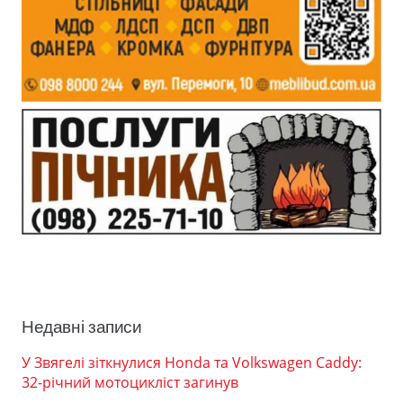
Недавні записи
У Звягелі зіткнулися Honda та Volkswagen Caddy:
32-річний мотоцикліст загинув