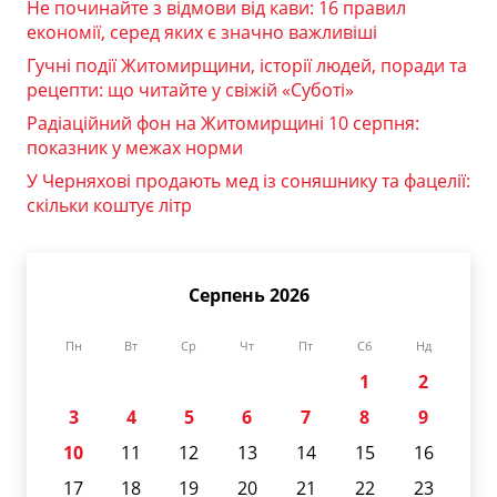
Не починайте з відмови від кави: 16 правил
економії, серед яких є значно важливіші
Гучні події Житомирщини, історії людей, поради та
рецепти: що читайте у свіжій «Суботі»
Радіаційний фон на Житомирщині 10 серпня:
показник у межах норми
У Черняхові продають мед із соняшнику та фацелії:
скільки коштує літр
Серпень 2026
Пн
Вт
Ср
Чт
Пт
Сб
Нд
1
2
3
4
5
6
7
8
9
10
11
12
13
14
15
16
17
18
19
20
21
22
23