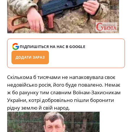
ПІДПИШІТЬСЯ НА НАС В GOOGLE
ДОДАТИ ЗАРАЗ
Скількома б тисячами не напаковувала своє
недовійсько росія, його буде повалено. Немає
ж бо рахунку тим славним Воїнам-Захисникам
України, котрі добровільно пішли боронити
рідну землю й свій народ.