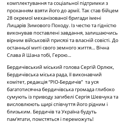
комплектування та соціальної підтримки з
проханням взяти його до армії. Так став бійцем
28 окремої механізованої бригади імені
Лицарів Зимового Походу. Із честю та гідністю
виконував поставлені завдання, залишаючись
вірним військовій присязі та власній совісті. До
останньої миті свого земного життя… Вічна
Слава й Шана тобі, Герою…
Бердичівський міський голова Сергій Орлюк,
Бердичівська міська рада, її виконавчий
комітет, редакція “РІО-Бердичів” та уся
багатотисячна бердичівська громада глибоко
сумують із приводу загибелі Сергія Шевчука та
висловлюють щирі співчуття його рідним і
близьким. Бердичів та Україна будуть
пам’ятати, помстяться і переможуть!