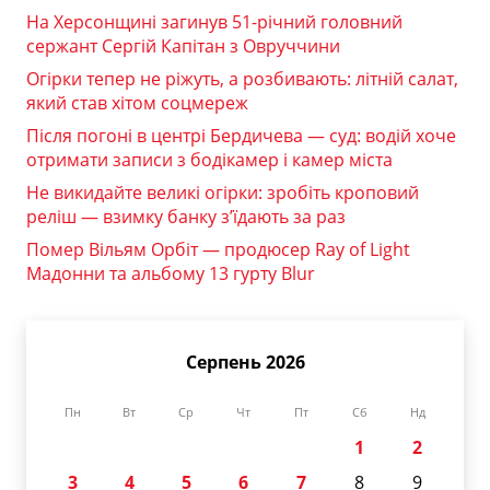
На Херсонщині загинув 51-річний головний
сержант Сергій Капітан з Овруччини
Огірки тепер не ріжуть, а розбивають: літній салат,
який став хітом соцмереж
Після погоні в центрі Бердичева — суд: водій хоче
отримати записи з бодікамер і камер міста
Не викидайте великі огірки: зробіть кроповий
реліш — взимку банку з’їдають за раз
Помер Вільям Орбіт — продюсер Ray of Light
Мадонни та альбому 13 гурту Blur
Серпень 2026
Пн
Вт
Ср
Чт
Пт
Сб
Нд
1
2
3
4
5
6
7
8
9