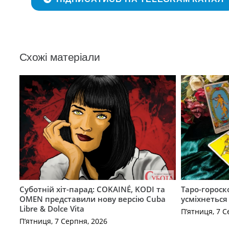
Схожі матеріали
Суботній хіт-парад: COKAINÉ, KODI та
Таро-гороск
OMEN представили нову версію Cuba
усміхнеться
Libre & Dolce Vita
П’ятниця, 7 С
П’ятниця, 7 Серпня, 2026