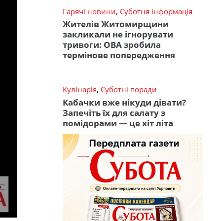
Гарячі новини
,
Суботня інформація
Жителів Житомирщини
закликали не ігнорувати
тривоги: ОВА зробила
термінове попередження
Кулінарія
,
Суботні поради
Кабачки вже нікуди дівати?
Запечіть їх для салату з
помідорами — це хіт літа