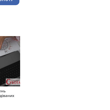
ень
діваних