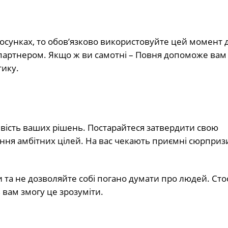
тосунках, то обов’язково використовуйте цей момент 
 партнером. Якщо ж ви самотні – Повня допоможе вам 
тику.
вість ваших рішень. Постарайтеся затвердити свою
ння амбітних цілей. На вас чекають приємні сюрпризи
ми та не дозволяйте собі погано думати про людей. Сто
 вам змогу це зрозуміти.