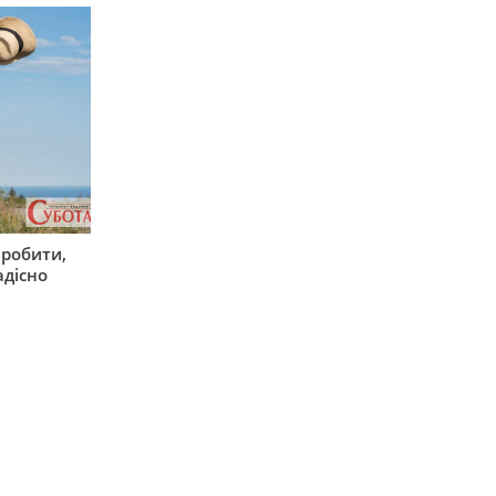
зробити,
адісно