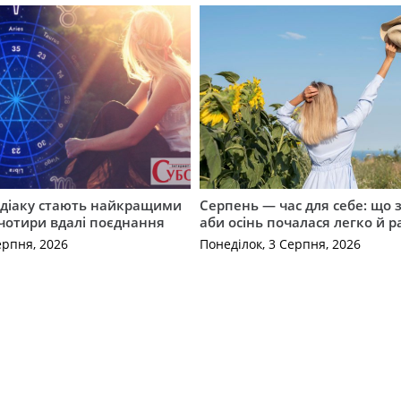
одіаку стають найкращими
Серпень — час для себе: що 
чотири вдалі поєднання
аби осінь почалася легко й р
ерпня, 2026
Понеділок, 3 Серпня, 2026