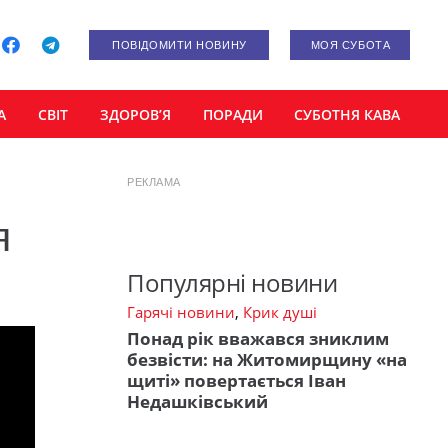
ПОВІДОМИТИ НОВИНУ
МОЯ СУБОТА
А
СВІТ
ЗДОРОВ’Я
ПОРАДИ
СУБОТНЯ КАВА
РЕКЛАМА
я
Популярні новини
Гарячі новини
,
Крик душі
Понад рік вважався зниклим
безвісти: на Житомирщину «на
щиті» повертається Іван
Недашківський