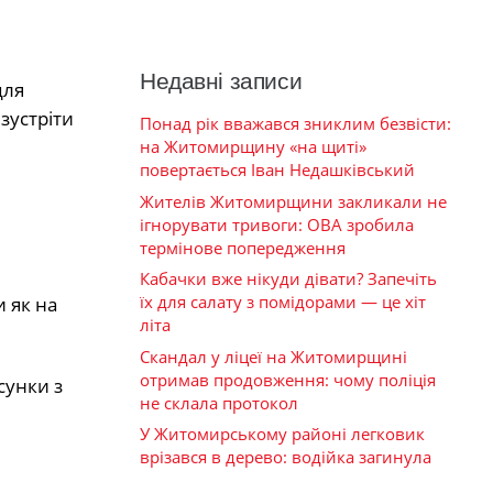
Недавні записи
для
зустріти
Понад рік вважався зниклим безвісти:
на Житомирщину «на щиті»
повертається Іван Недашківський
Жителів Житомирщини закликали не
ігнорувати тривоги: ОВА зробила
термінове попередження
Кабачки вже нікуди дівати? Запечіть
їх для салату з помідорами — це хіт
 як на
літа
Скандал у ліцеї на Житомирщині
отримав продовження: чому поліція
сунки з
не склала протокол
У Житомирському районі легковик
врізався в дерево: водійка загинула