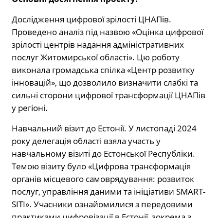
Дослідження цифрової зрілості ЦНАПів.
Проведено аналіз під назвою «Оцінка цифрової
зрілості центрів надання адміністративних
послуг Житомирської області». Цю роботу
виконала громадська спілка «Центр розвитку
інновацій», що дозволило визначити слабкі та
сильні сторони цифрової трансформації ЦНАПів
у регіоні.
Навчальний візит до Естонії. У листопаді 2024
року делегація області взяла участь у
навчальному візиті до Естонської Республіки.
Темою візиту було «Цифрова трансформація
органів місцевого самоврядування: розвиток
послуг, управління даними та ініціативи SMART-
SITI». Учасники ознайомилися з передовими
практиками цифровізації в Естонії, зокрема з