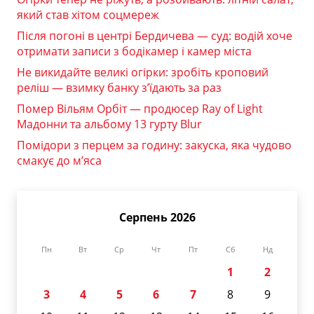
який став хітом соцмереж
Після погоні в центрі Бердичева — суд: водій хоче
отримати записи з бодікамер і камер міста
Не викидайте великі огірки: зробіть кроповий
реліш — взимку банку з’їдають за раз
Помер Вільям Орбіт — продюсер Ray of Light
Мадонни та альбому 13 гурту Blur
Помідори з перцем за годину: закуска, яка чудово
смакує до м’яса
Серпень 2026
Пн
Вт
Ср
Чт
Пт
Сб
Нд
1
2
3
4
5
6
7
8
9