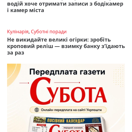
водій хоче отримати записи з бодікамер
і камер міста
Кулінарія
,
Суботні поради
Не викидайте великі огірки: зробіть
кроповий реліш — взимку банку з’їдають
за раз