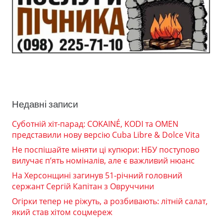
Недавні записи
Суботній хіт-парад: COKAINÉ, KODI та OMEN
представили нову версію Cuba Libre & Dolce Vita
Не поспішайте міняти ці купюри: НБУ поступово
вилучає п’ять номіналів, але є важливий нюанс
На Херсонщині загинув 51-річний головний
сержант Сергій Капітан з Овруччини
Огірки тепер не ріжуть, а розбивають: літній салат,
який став хітом соцмереж