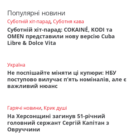
Популярні новини
Суботній хіт-парад
,
Суботня кава
Суботній хіт-парад: COKAINÉ, KODI та
OMEN представили нову версію Cuba
Libre & Dolce Vita
Україна
Не поспішайте міняти ці купюри: НБУ
поступово вилучає п’ять номіналів, але є
важливий нюанс
Гарячі новини
,
Крик душі
На Херсонщині загинув 51-річний
головний сержант Сергій Капітан з
Овруччини