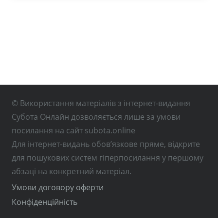
© Використання матеріалів з інтернет-видання
Субота Онлайн дозволяється лише за умови
посилання на сайт subota.online
Для інтернет-видань обов’язкове пряме, відкрите
для пошукових систем гіперпосилання у першому
абзаці на конкретний матеріал.
Умови договору оферти
Конфіденційність