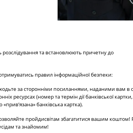
ь розслідування та встановлюють причетну до
отримуватись правил інформаційної безпеки:
реходьте за сторонніми посиланнями, наданими вам в 
ніх ресурсах (номер та термін дії банківської картки,
 «прив’язана» банківська картка).
дозволяйте пройдисвітам збагатитися вашим коштом! 
усідам та знайомим!