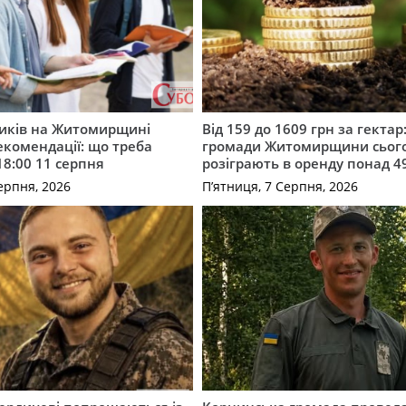
ників на Житомирщині
Від 159 до 1609 грн за гектар:
комендації: що треба
громади Житомирщини сьог
18:00 11 серпня
розіграють в оренду понад 4
ерпня, 2026
П’ятниця, 7 Серпня, 2026