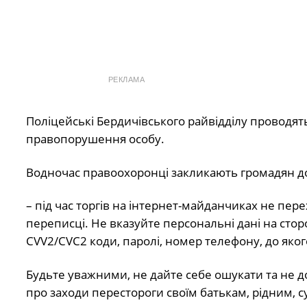
РЕКЛАМА
Поліцейські Бердичівського райвідділу проводят
правопорушення особу.
Водночас правоохоронці закликають громадян д
– під час торгів на інтернет-майданчиках не пе
переписці. Не вказуйте персональні дані на сторон
CVV2/CVC2 коди, паролі, номер телефону, до якого
Будьте уважними, не дайте себе ошукати та не 
про заходи перестороги своїм батькам, рідним, с