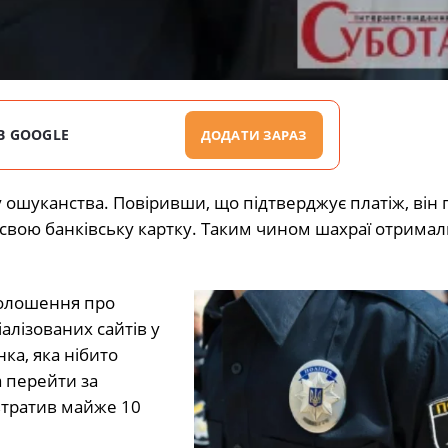
В GOOGLE
ДОДАТИ ЗАРАЗ
 ошуканства. Повіривши, що підтверджує платіж, він
свою банківську картку. Таким чином шахраї отримал
голошення про
алізованих сайтів у
ка, яка нібито
 перейти за
втратив майже 10