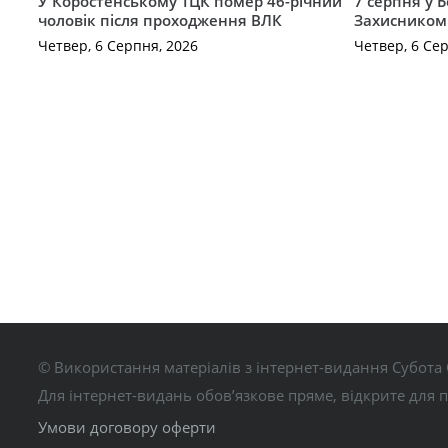
У Коростенському ТЦК помер 46-річний
7 серпня у 
чоловік після проходження ВЛК
Захисником
Четвер, 6 Серпня, 2026
Четвер, 6 Се
© Використання матеріалів з інтернет-видання Субота 
Для інтернет-видань обов’язкове пряме, відкрите для 
Умови договору оферти