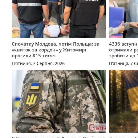
Спочатку Молдова, потім Польща: за
4336 вступ
«квиток за кордон» у Житомирі
отримали ре
просили $15 тисяч
зробити до 
П’ятниця, 7 Серпня, 2026
П’ятниця, 7 С