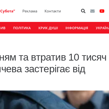
“Субота”
Реклама
Контакти
ЗИВ
ПОЛІТИКА
КРИК ДУШІ
ІНФОРМАЦІЯ
УКРАЇН
ям та втратив 10 тисяч
чева застерігає від