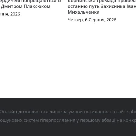
Бердичеві попрощаються із
Корнинська громада провела
 Дмитром Плаксюком
останню путь Захисника Іва
Михальченка
рпня, 2026
Четвер, 6 Серпня, 2026
Онлайн дозволяється лише за умови посилання на сайт subo
пошукових систем гіперпосилання у першому абзаці на конк