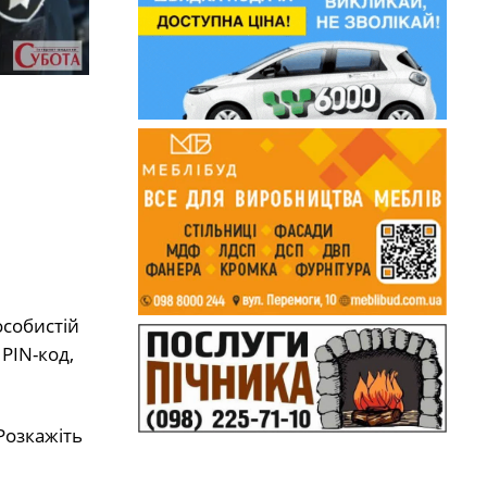
особистій
 PIN-код,
Розкажіть