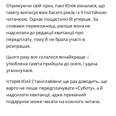
Отримуючи свій приз, пані Юлія зізналася, що
газету виписує вже багато років і є її постійною
читачкою. Однак пощастило їй уперше. За
словами переможниці, раніше вона не
надсилала до редакції квитанції про
передплату, тому й не брала участі в
розіграшах.
Цього разу все склалося якнайкраще: і
улюблена газета прийшла до оселі, і удача
усміхнулася.
Історія Юлії Станіславівни ще раз доводить, що
варто не лише передплачувати «Суботу», а й
надсилати квитанції, адже приємний
подарунок може чекати на кожного читача.