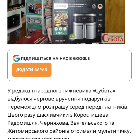
ПІДПИШІТЬСЯ НА НАС В GOOGLE
ДОДАТИ ЗАРАЗ
У редакції народного тижневика «Субота»
відбулося чергове вручення подарунків
переможцям розіграшу серед передплатників.
Цього разу щасливчики з Коростишева,
Радомишля, Черняхова, Звягельського та
Житомирського районів отримали мультипічку,
міксер та грошові призи.