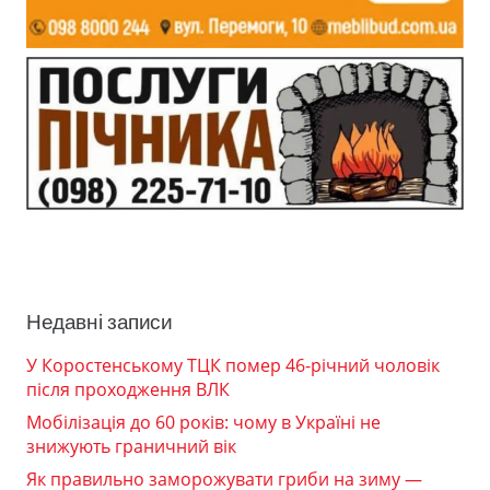
Недавні записи
У Коростенському ТЦК помер 46-річний чоловік
після проходження ВЛК
Мобілізація до 60 років: чому в Україні не
знижують граничний вік
Як правильно заморожувати гриби на зиму —