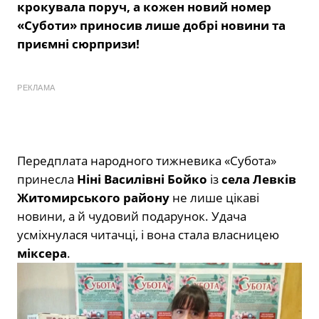
крокувала поруч, а кожен новий номер
«Суботи» приносив лише добрі новини та
приємні сюрпризи!
РЕКЛАМА
Передплата народного тижневика «Субота»
принесла
Ніні Василівні Бойко
із
села
Левків
Житомирського району
не лише цікаві
новини, а й чудовий подарунок. Удача
усміхнулася читачці, і вона стала власницею
міксера
.