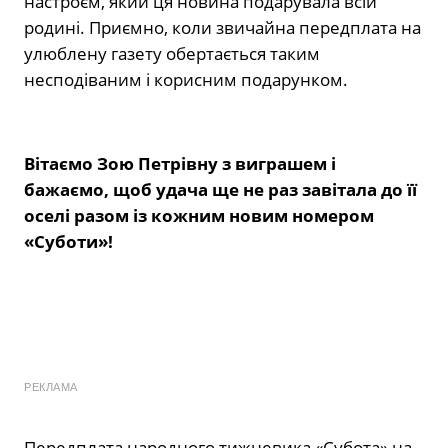
настроєм, який ця новина подарувала всій
родині. Приємно, коли звичайна передплата на
улюблену газету обертається таким
несподіваним і корисним подарунком.
Вітаємо Зою Петрівну з виграшем і
бажаємо, щоб удача ще не раз завітала до її
оселі разом із кожним новим номером
«Суботи»!
РЕКЛАМА
Передплата народного тижневика «Субота» на