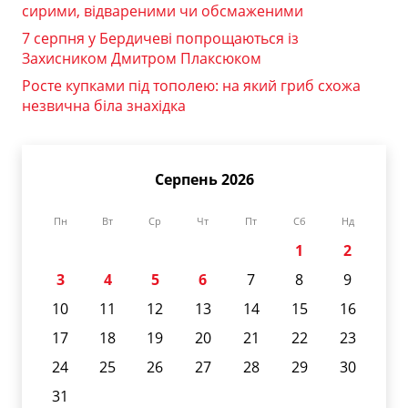
сирими, відвареними чи обсмаженими
7 серпня у Бердичеві попрощаються із
Захисником Дмитром Плаксюком
Росте купками під тополею: на який гриб схожа
незвична біла знахідка
Серпень 2026
Пн
Вт
Ср
Чт
Пт
Сб
Нд
1
2
3
4
5
6
7
8
9
10
11
12
13
14
15
16
17
18
19
20
21
22
23
24
25
26
27
28
29
30
31