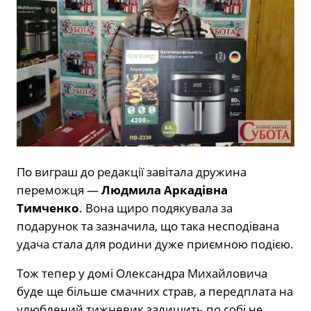
По виграш до редакції завітала дружина
переможця —
Людмила Аркадівна
Тимченко
. Вона щиро подякувала за
подарунок та зазначила, що така несподівана
удача стала для родини дуже приємною подією.
Тож тепер у домі Олександра Михайловича
буде ще більше смачних страв, а передплата на
улюблений тижневик залишить по собі не