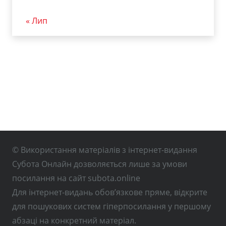
« Лип
© Використання матеріалів з інтернет-видання
Субота Онлайн дозволяється лише за умови
посилання на сайт subota.online
Для інтернет-видань обов’язкове пряме, відкрите
для пошукових систем гіперпосилання у першому
абзаці на конкретний матеріал.