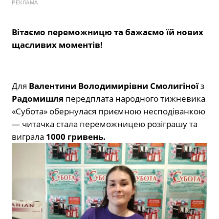
РЕКЛАМА
Вітаємо переможницю та бажаємо їй нових
щасливих моментів!
Для
Валентини Володимирівни Смолигіної
з
Радомишля
передплата народного тижневика
«Субота» обернулася приємною несподіванкою
— читачка стала переможницею розіграшу та
виграла
1000 гривень.