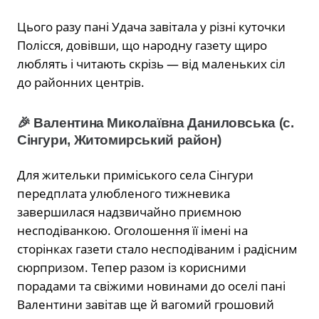
Цього разу пані Удача завітала у різні куточки
Полісся, довівши, що народну газету щиро
люблять і читають скрізь — від маленьких сіл
до районних центрів.
🎉 Валентина Миколаївна Даниловська (с.
Сінгури, Житомирський район)
Для жительки приміського села Сінгури
передплата улюбленого тижневика
завершилася надзвичайно приємною
несподіванкою. Оголошення її імені на
сторінках газети стало несподіваним і радісним
сюрпризом. Тепер разом із корисними
порадами та свіжими новинами до оселі пані
Валентини завітав ще й вагомий грошовий