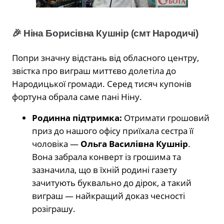
🎉 Ніна Борисівна Кушнір (смт Народичі)
Попри значну відстань від обласного центру,
звістка про виграш миттєво долетіла до
Народицької громади. Серед тисяч купонів
фортуна обрала саме пані Ніну.
Родинна підтримка:
Отримати грошовий
приз до нашого офісу приїхала сестра її
чоловіка —
Ольга Василівна Кушнір
.
Вона забрала конверт із грошима та
зазначила, що в їхній родині газету
зачитують буквально до дірок, а такий
виграш — найкращий доказ чесності
розіграшу.