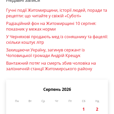
Недавні записи
Гучні події Житомирщини, історії людей, поради та
рецепти: що читайте у свіжій «Суботі»
Радіаційний фон на Житомирщині 10 серпня:
показник у межах норми
У Черняхові продають мед із соняшнику та фацелії:
скільки коштує літр
Захищаючи Україну, загинув сержант із
Чоповицької громади Андрій Крещук
Вантажний потяг на смерть збив чоловіка на
залізничній станції Житомирського району
Серпень 2026
Пн
Вт
Ср
Чт
Пт
Сб
Нд
1
2