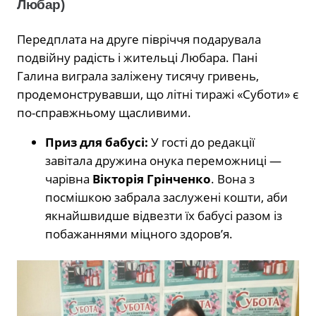
Любар)
Передплата на друге півріччя подарувала
подвійну радість і жительці Любара. Пані
Галина виграла заліжену тисячу гривень,
продемонструвавши, що літні тиражі «Суботи» є
по-справжньому щасливими.
Приз для бабусі:
У гості до редакції
завітала дружина онука переможниці —
чарівна
Вікторія Грінченко
. Вона з
посмішкою забрала заслужені кошти, аби
якнайшвидше відвезти їх бабусі разом із
побажаннями міцного здоров’я.