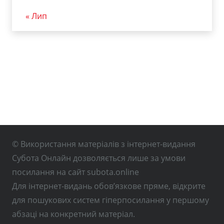
« Лип
© Використання матеріалів з інтернет-видання
Субота Онлайн дозволяється лише за умови
посилання на сайт subota.online
Для інтернет-видань обов’язкове пряме, відкрите
для пошукових систем гіперпосилання у першому
абзаці на конкретний матеріал.