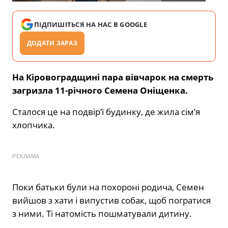
ПІДПИШІТЬСЯ НА НАС В GOOGLE
ДОДАТИ ЗАРАЗ
На Кіровоградщині пара вівчарок на смерть
загризла 11-річного Семена Оніщенка.
Сталося це на подвір’ї будинку, де жила сім’я
хлопчика.
РЕКЛАМА
Поки батьки були на похороні родича, Семен
вийшов з хати і випустив собак, щоб погратися
з ними. Ті натомість пошматували дитину.