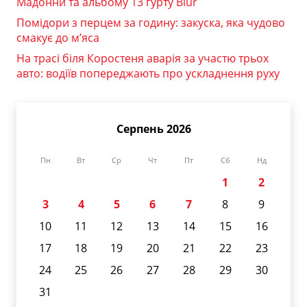
Мадонни та альбому 13 гурту Blur
Помідори з перцем за годину: закуска, яка чудово
смакує до м’яса
На трасі біля Коростеня аварія за участю трьох
авто: водіїв попереджають про ускладнення руху
Серпень 2026
Пн
Вт
Ср
Чт
Пт
Сб
Нд
1
2
3
4
5
6
7
8
9
10
11
12
13
14
15
16
17
18
19
20
21
22
23
24
25
26
27
28
29
30
31