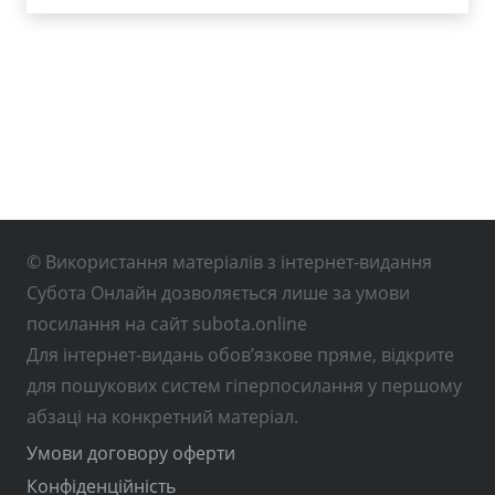
© Використання матеріалів з інтернет-видання
Субота Онлайн дозволяється лише за умови
посилання на сайт subota.online
Для інтернет-видань обов’язкове пряме, відкрите
для пошукових систем гіперпосилання у першому
абзаці на конкретний матеріал.
Умови договору оферти
Конфіденційність