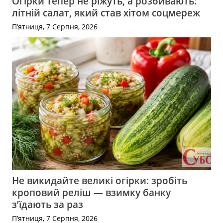
Огірки тепер не ріжуть, а розбивають:
літній салат, який став хітом соцмереж
П’ятниця, 7 Серпня, 2026
Не викидайте великі огірки: зробіть
кроповий реліш — взимку банку
з’їдають за раз
П’ятниця, 7 Серпня, 2026