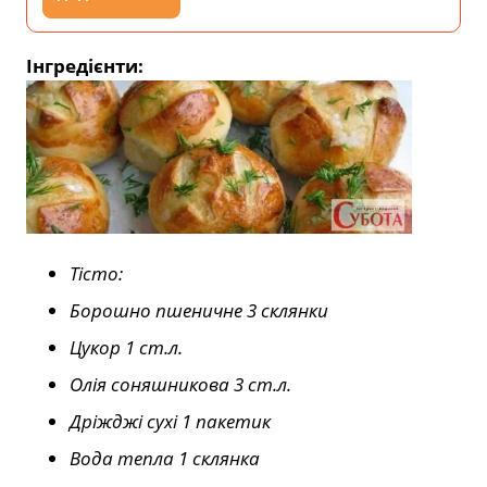
Інгредієнти:
Тісто:
Борошно пшеничне
3
склянки
Цукор
1
ст.л.
Олія соняшникова
3
ст.л.
Дріжджі сухі
1
пакетик
Вода тепла
1
склянка