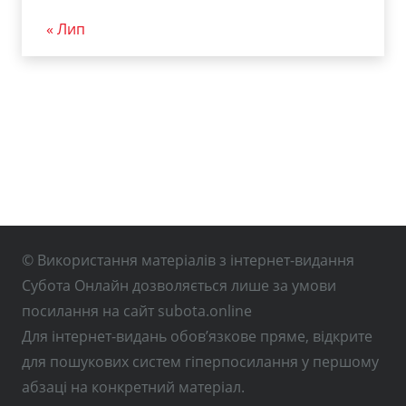
« Лип
© Використання матеріалів з інтернет-видання
Субота Онлайн дозволяється лише за умови
посилання на сайт subota.online
Для інтернет-видань обов’язкове пряме, відкрите
для пошукових систем гіперпосилання у першому
абзаці на конкретний матеріал.