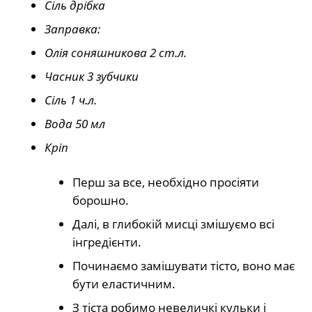
Сіль
дрібка
Заправка:
Олія соняшникова
2
ст.л.
Часник
3
зубчики
Сіль
1
ч.л.
Вода 5
0
мл
Кріп
Перш за все, необхідно просіяти
борошно.
Далі, в глибокій мисці змішуємо всі
інгредієнти.
Починаємо замішувати тісто, воно має
бути еластичним.
З тіста робимо невеличкі кульки і