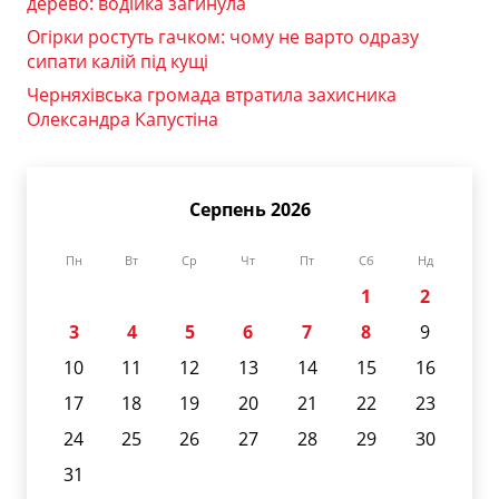
дерево: водійка загинула
Огірки ростуть гачком: чому не варто одразу
сипати калій під кущі
Черняхівська громада втратила захисника
Олександра Капустіна
Серпень 2026
Пн
Вт
Ср
Чт
Пт
Сб
Нд
1
2
3
4
5
6
7
8
9
10
11
12
13
14
15
16
17
18
19
20
21
22
23
24
25
26
27
28
29
30
31