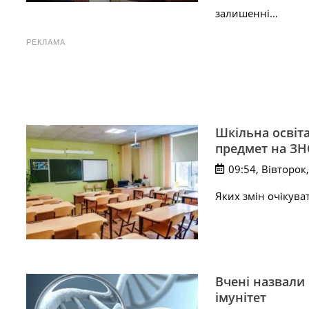
залишенні…
РЕКЛАМА
Шкільна освіта
предмет на ЗНО
09:54, Вівторок,
Яких змін очікува
Вчені назвали 
імунітет