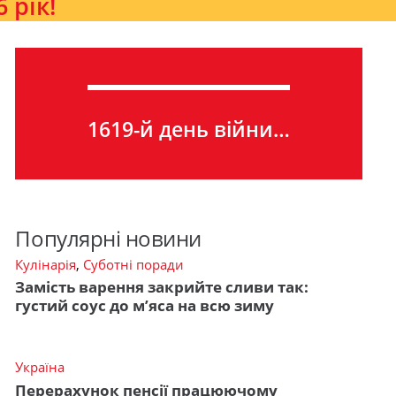
 рік!
1619-й день війни…
Популярні новини
Кулінарія
,
Суботні поради
Замість варення закрийте сливи так:
густий соус до м’яса на всю зиму
Україна
Перерахунок пенсії працюючому