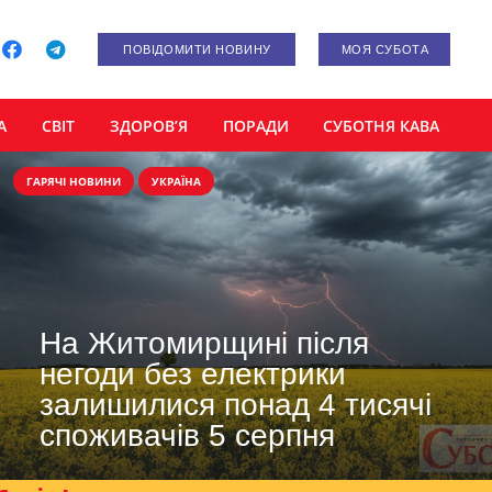
ПОВІДОМИТИ НОВИНУ
МОЯ СУБОТА
А
СВІТ
ЗДОРОВ’Я
ПОРАДИ
СУБОТНЯ КАВА
ГАРЯЧІ НОВИНИ
УКРАЇНА
На Житомирщині після
негоди без електрики
залишилися понад 4 тисячі
споживачів 5 серпня