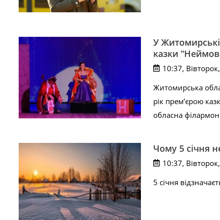
У Житомирській
казки “Неймов
10:37, Вівторок,
Житомирська облас
рік прем’єрою каз
обласна філармон
Чому 5 січня н
10:37, Вівторок,
5 січня відзначає