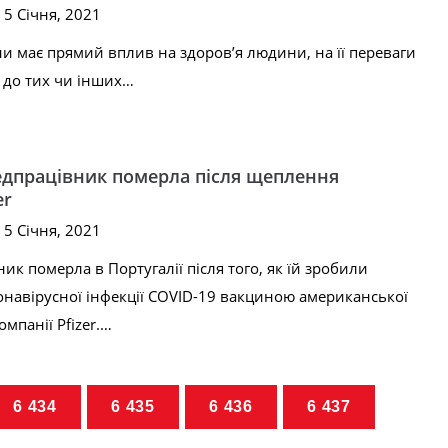
 5 Січня, 2021
и має прямий вплив на здоров’я людини, на її переваги
і до тих чи інших…
медпрацівник померла після щеплення
er
 5 Січня, 2021
к померла в Португалії після того, як їй зробили
навірусної інфекції COVID-19 вакциною американської
мпанії Pfizer.…
6 434
6 435
6 436
6 437