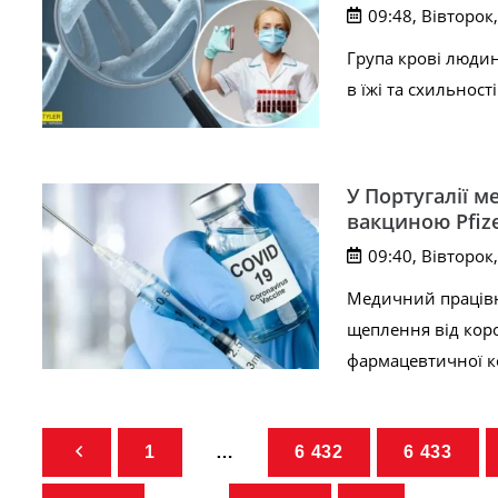
09:48, Вівторок,
Група крові людин
в їжі та схильност
У Португалії 
вакциною Pfiz
09:40, Вівторок,
Медичний працівни
щеплення від коро
фармацевтичної ко
1
…
6 432
6 433