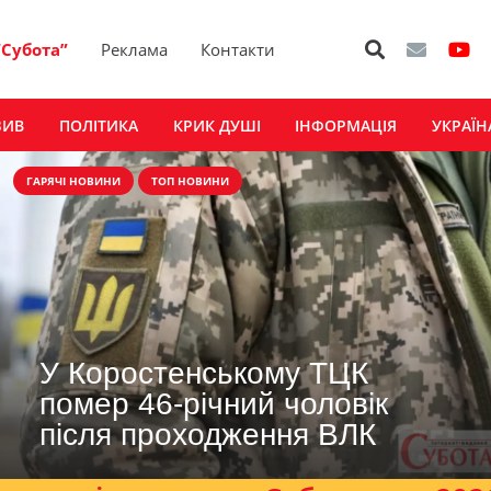
“Субота”
Реклама
Контакти
ЗИВ
ПОЛІТИКА
КРИК ДУШІ
ІНФОРМАЦІЯ
УКРАЇН
ГАРЯЧІ НОВИНИ
ТОП НОВИНИ
У Коростенському ТЦК
помер 46-річний чоловік
після проходження ВЛК