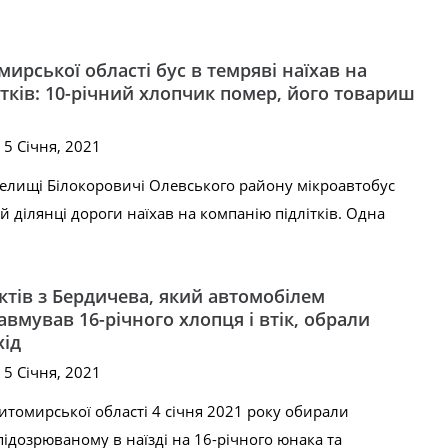
мирської області бус в темряві наїхав на
тків: 10-річний хлопчик помер, його товариш
 5 Січня, 2021
 селищі Білокоровичі Олевського району мікроавтобус
ій ділянці дороги наїхав на компанію підлітків. Одна
тів з Бердичева, який автомобілем
вмував 16-річного хлопця і втік, обрали
хід
 5 Січня, 2021
Житомирської області 4 січня 2021 року обирали
підозрюваному в наїзді на 16-річного юнака та