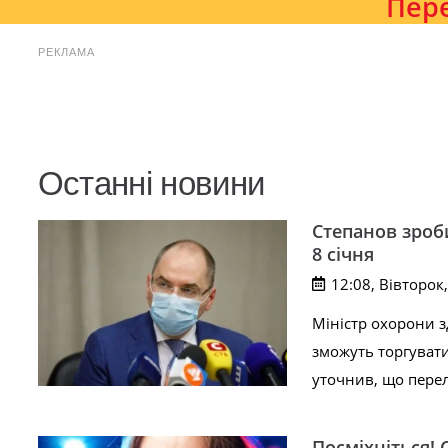
Пере
РЕКЛАМА
Останні новини
Степанов зроб
8 січня
12:08, Вівторок,
Міністр охорони 
зможуть торгувати 
уточнив, що перел
Посміхніться! С