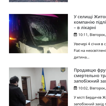
​У селищі Жито
компанію підлі
– в лікарні
10:11, Вівторок,
Увечері 4 січня в
Fiat на неосвітлен
дитина…
Продавцю фрук
смертельно тра
запобіжний за
10:02, Вівторок,
У місті Бердичів 
запобіжний захід 