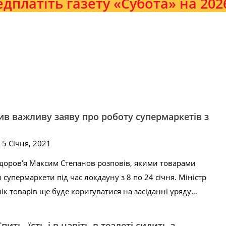
дплатіть газету «Субота» на 2026
ив важливу заяву про роботу супермаркетів з
 5 Січня, 2021
здоров’я Максим Степанов розповів, якими товарами
супермаркети під час локдауну з 8 по 24 січня. Міністр
ік товарів ще буде коригуватися на засіданні уряду…
пить, їсть і в навіть в теалеті сидить з