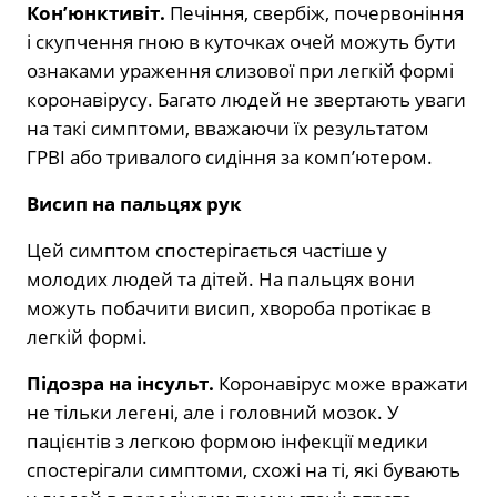
Кон’юнктивіт.
Печіння, свербіж, почервоніння
і скупчення гною в куточках очей можуть бути
ознаками ураження слизової при легкій формі
коронавірусу. Багато людей не звертають уваги
на такі симптоми, вважаючи їх результатом
ГРВІ або тривалого сидіння за комп’ютером.
Висип на пальцях рук
Цей симптом спостерігається частіше у
молодих людей та дітей. На пальцях вони
можуть побачити висип, хвороба протікає в
легкій формі.
Підозра на інсульт.
Коронавірус може вражати
не тільки легені, але і головний мозок. У
пацієнтів з легкою формою інфекції медики
спостерігали симптоми, схожі на ті, які бувають