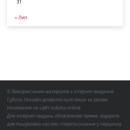
31
« Лип
© Використання матеріалів з інтернет-видання
Субота Онлайн дозволяється лише за умови
посилання на сайт subota.online
Для інтернет-видань обов’язкове пряме, відкрите
для пошукових систем гіперпосилання у першому