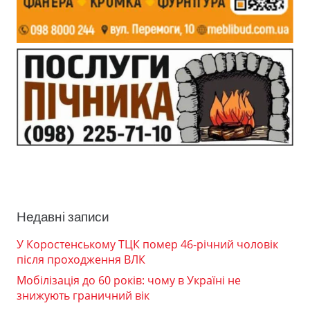
Недавні записи
У Коростенському ТЦК помер 46-річний чоловік
після проходження ВЛК
Мобілізація до 60 років: чому в Україні не
знижують граничний вік