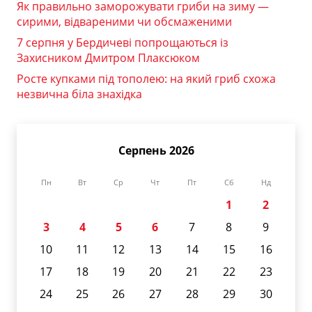
Як правильно заморожувати гриби на зиму —
сирими, відвареними чи обсмаженими
7 серпня у Бердичеві попрощаються із
Захисником Дмитром Плаксюком
Росте купками під тополею: на який гриб схожа
незвична біла знахідка
Серпень 2026
Пн
Вт
Ср
Чт
Пт
Сб
Нд
1
2
3
4
5
6
7
8
9
10
11
12
13
14
15
16
17
18
19
20
21
22
23
24
25
26
27
28
29
30