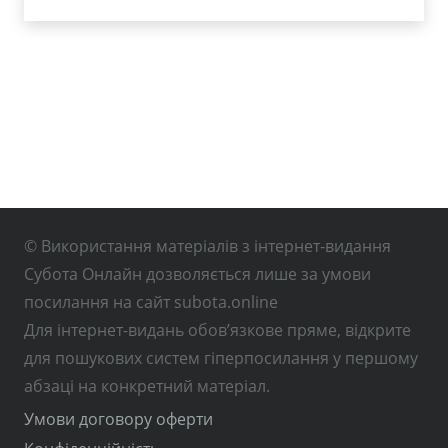
© Використання матеріалів з інтернет-видання
Субота Онлайн дозволяється лише за умови
посилання на сайт subota.online
Для інтернет-видань обов’язкове пряме, відкрите
для пошукових систем гіперпосилання у першому
абзаці на конкретний матеріал.
Умови договору оферти