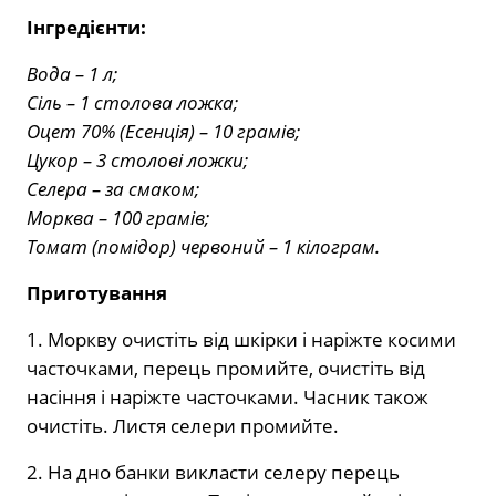
Інгредієнти:
Вода – 1 л;
Сіль – 1 столова ложка;
Оцет 70% (Есенція) – 10 грамів;
Цукор – 3 столові ложки;
Селера – за смаком;
Морква – 100 грамів;
Томат (помідор) червоний – 1 кілограм.
Приготування
1. Моркву очистіть від шкірки і наріжте косими
часточками, перець промийте, очистіть від
насіння і наріжте часточками. Часник також
очистіть. Листя селери промийте.
2. На дно банки викласти селеру перець