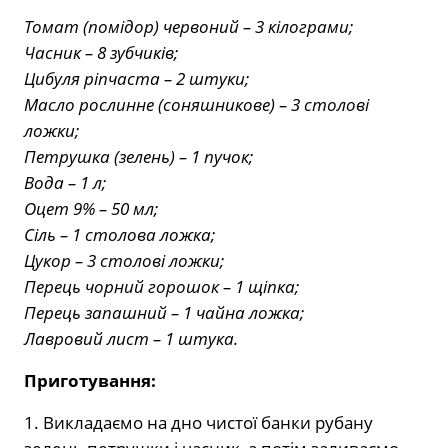
Томат (помідор) червоний – 3 кілограми;
Часник – 8 зубчиків;
Цибуля ріпчаста – 2 штуки;
Масло рослинне (соняшникове) – 3 столові
ложки;
Петрушка (зелень) – 1 пучок;
Вода – 1 л;
Оцет 9% – 50 мл;
Сіль – 1 столова ложка;
Цукор – 3 столові ложки;
Перець чорний горошок – 1 щіпка;
Перець запашний – 1 чайна ложка;
Лавровий лист – 1 штука.
Приготування:
1. Викладаємо на дно чистої банки рубану