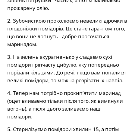
зелень петрушки і часник, а потім заливаємо
прожарену олію.
2. Зубочисткою проколюємо невеликі дірочки в
плодоніжки помідорів. Це стане гарантом того,
що вони не лопнуть і добре просочаться
маринадом.
3. На зелень акуратненько укладаємо сухі
помідори і ріпчасту цибулю, яку попередньо
порізали кільцями. До речі, якщо вам попалися
великі помідори, то можна розрізати їх навпіл.
4. Тепер нам потрібно прокип’ятити маринад
(оцет вливаємо тільки після того, як вимкнули
вогонь), а після цього заливаємо наші
помідори.
5. Стерилізуємо помідори хвилин 15, а потім