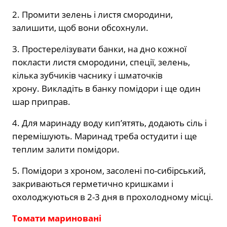
2. Промити зелень і листя смородини,
залишити, щоб вони обсохнули.
3. Простерелізувати банки, на дно кожної
покласти листя смородини, спеції, зелень,
кілька зубчиків часнику і шматочків
хрону. Викладіть в банку помідори і ще один
шар приправ.
4. Для маринаду воду кип’ятять, додають сіль і
перемішують. Маринад треба остудити і ще
теплим залити помідори.
5. Помідори з хроном, засолені по-сибірський,
закриваються герметично кришками і
охолоджуються в 2-3 дня в прохолодному місці.
Томати мариновані