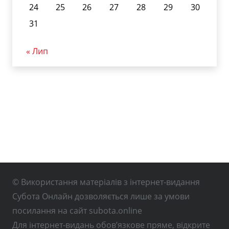
24
25
26
27
28
29
30
31
« Лип
© Використання матеріалів з інтернет-видання
Субота Онлайн дозволяється лише за умови
посилання на сайт subota.online
Для інтернет-видань обов’язкове пряме, відкрите