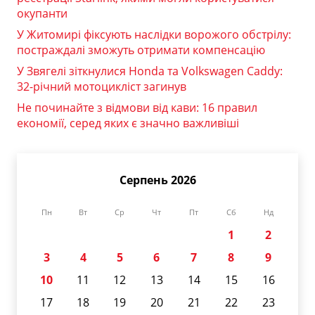
окупанти
У Житомирі фіксують наслідки ворожого обстрілу:
постраждалі зможуть отримати компенсацію
У Звягелі зіткнулися Honda та Volkswagen Caddy:
32-річний мотоцикліст загинув
Не починайте з відмови від кави: 16 правил
економії, серед яких є значно важливіші
Серпень 2026
Пн
Вт
Ср
Чт
Пт
Сб
Нд
1
2
3
4
5
6
7
8
9
10
11
12
13
14
15
16
17
18
19
20
21
22
23