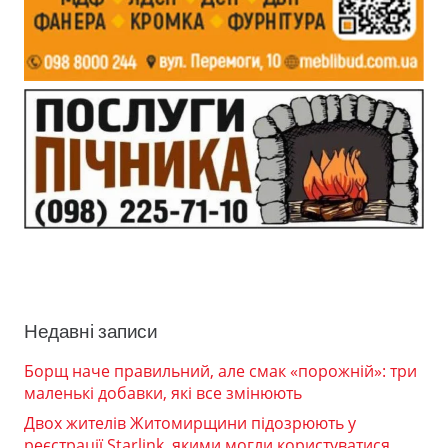
Недавні записи
Борщ наче правильний, але смак «порожній»: три
маленькі добавки, які все змінюють
Двох жителів Житомирщини підозрюють у
реєстрації Starlink, якими могли користуватися