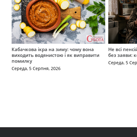
Кабачкова ікра на зиму: чому вона
Не всі пенс
виходить водянистою і як виправити
без заяви: 
помилку
Середа, 5 Се
Середа, 5 Серпня, 2026