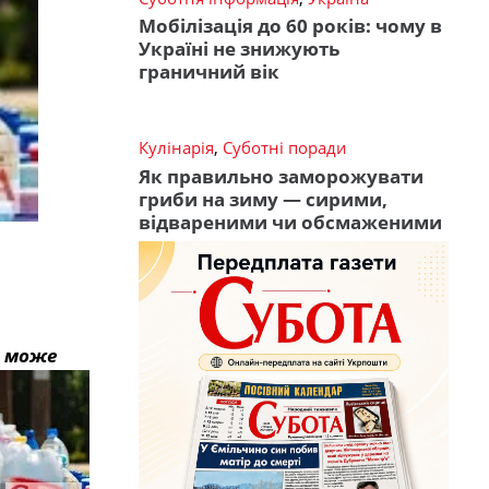
Мобілізація до 60 років: чому в
Україні не знижують
граничний вік
Кулінарія
,
Суботні поради
Як правильно заморожувати
гриби на зиму — сирими,
відвареними чи обсмаженими
е може