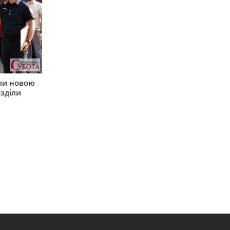
ли новою
зділи