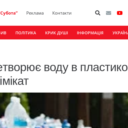
“Субота”
Реклама
Контакти
ЗИВ
ПОЛІТИКА
КРИК ДУШІ
ІНФОРМАЦІЯ
УКРАЇН
етворює воду в пластико
імікат