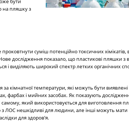
оже бути
 на пляшку з
 проковтнути суміш потенційно токсичних хімікатів, 
 Нове дослідження показало, що пластикові пляшки з 
ься і виділяють широкий спектр летких органічних сп
 за кімнатної температури, які можуть бути виявлені
ах, фарбах і мийних засобах. Як показують досліджен
у самому, який використовується для виготовлення п
о з ЛОС нешкідливі для людини, але інші можуть мати
слідки для здоров’я.