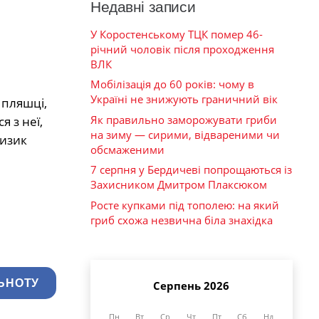
Недавні записи
У Коростенському ТЦК помер 46-
річний чоловік після проходження
ВЛК
Мобілізація до 60 років: чому в
Україні не знижують граничний вік
 пляшці,
Як правильно заморожувати гриби
 з неї,
на зиму — сирими, відвареними чи
ризик
обсмаженими
7 серпня у Бердичеві попрощаються із
Захисником Дмитром Плаксюком
Росте купками під тополею: на який
гриб схожа незвична біла знахідка
ЬНОТУ
Серпень 2026
Пн
Вт
Ср
Чт
Пт
Сб
Нд