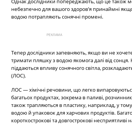
Однак дослідники попереджають, що це також м
небезпечно для вашого здоров’я принаймні якщо
водою потрапляють сонячні промені.
РЕКЛАМА
Тепер дослідники запевняють, якщо ви не хочете
тримати пляшку з водою якомога далі від сонця.
піддаються впливу сонячного світла, розкладают
(ЛОС).
ЛОС — хімічні речовини, що легко випаровуються
багатьох продуктах, зокрема в паливі, розчинник
також трапляються в пластику, наприклад, у том
водою й упаковок для харчових продуктів. Багат
короткострокові та довгострокові несприятливі на