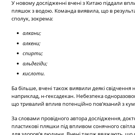
У новому дослідженні вчені з Китаю піддали впли
пляшок з водою. Команда виявила, що в результа
сполук, зокрема:
алкани;
алкени;
спирти;
альдегіди;
кислоти.
Ба більше, вчені також виявили деякі свідчення
наприклад, н-гексадекан. Небезпека одноразовог
що тривалий вплив потенційно пов’язаний з кум
За словами провідного автора дослідження, докт
пластикові пляшки під впливом сонячного світла
для здоров’я людини. Вчені також вважають, що 