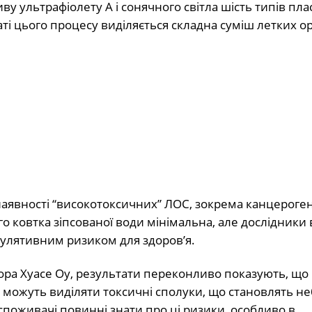
ву ультрафіолету А і сонячного світла шість типів пл
ті цього процесу виділяється складна суміш летких о
 наявності “високотоксичних” ЛОС, зокрема канцероген
о ковтка зіпсованої води мінімальна, але дослідники
улятивним ризиком для здоров’я.
ора Хуасе Оу, результати переконливо показують, що
 можуть виділяти токсичні сполуки, що становлять н
споживачі повинні знати про ці ризики, особливо в