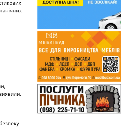
астикових
рганічних
и,
 виявили,
ебезпеку