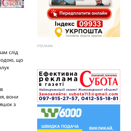
РЕКЛАМА
вам слід
водою, що
олук
 в
ня, вони
ляшок з