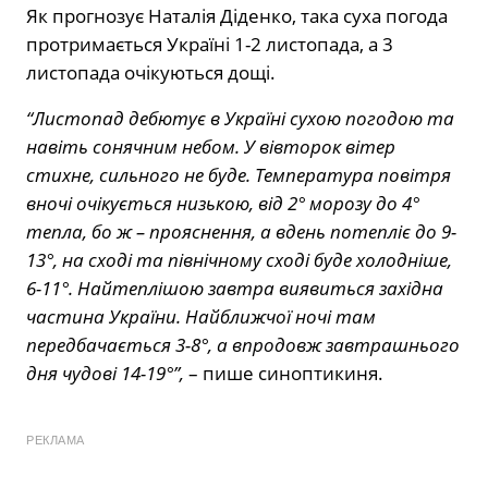
Як прогнозує Наталія Діденко, така суха погода
протримається Україні 1-2 листопада, а 3
листопада очікуються дощі.
“Листопад дебютує в Україні сухою погодою та
навіть сонячним небом. У вівторок вітер
стихне, сильного не буде. Температура повітря
вночі очікується низькою, від 2° морозу до 4°
тепла, бо ж – прояснення, а вдень потепліє до 9-
13°, на сході та північному сході буде холодніше,
6-11°. Найтеплішою завтра виявиться західна
частина України. Найближчої ночі там
передбачається 3-8°, а впродовж завтрашнього
дня чудові 14-19°”,
– пише синоптикиня.
РЕКЛАМА