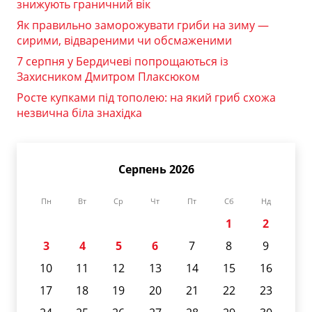
знижують граничний вік
Як правильно заморожувати гриби на зиму —
сирими, відвареними чи обсмаженими
7 серпня у Бердичеві попрощаються із
Захисником Дмитром Плаксюком
Росте купками під тополею: на який гриб схожа
незвична біла знахідка
Серпень 2026
Пн
Вт
Ср
Чт
Пт
Сб
Нд
1
2
3
4
5
6
7
8
9
10
11
12
13
14
15
16
17
18
19
20
21
22
23