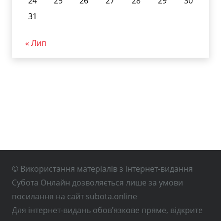
24
25
26
27
28
29
30
31
« Лип
© Використання матеріалів з інтернет-видання
Субота Онлайн дозволяється лише за умови
посилання на сайт subota.online
Для інтернет-видань обов’язкове пряме, відкрите