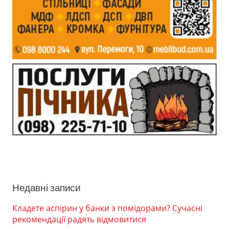
Недавні записи
Кладете аспірин у банки з помідорами? Сучасні
рекомендації радять відмовитися