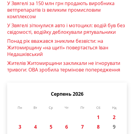
У Звягелі за 150 млн грн продають виробника
ветпрепаратів із великим промисловим
комплексом
У Звягелі зіткнулися авто і мотоцикл: водій був без
свідомості, водійку деблокували рятувальники
Понад рік вважався зниклим безвісти: на
Житомирщину «на щиті» повертається Іван
Недашківський
Жителів Житомирщини закликали не ігнорувати
тривоги: ОВА зробила термінове попередження
Серпень 2026
Пн
Вт
Ср
Чт
Пт
Сб
Нд
1
2
3
4
5
6
7
8
9