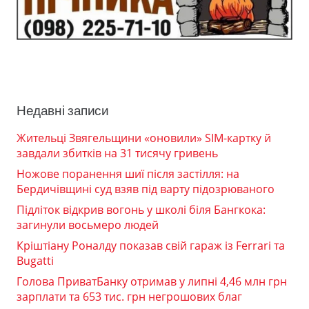
Недавні записи
Жительці Звягельщини «оновили» SIM-картку й
завдали збитків на 31 тисячу гривень
Ножове поранення шиї після застілля: на
Бердичівщині суд взяв під варту підозрюваного
Підліток відкрив вогонь у школі біля Бангкока:
загинули восьмеро людей
Кріштіану Роналду показав свій гараж із Ferrari та
Bugatti
Голова ПриватБанку отримав у липні 4,46 млн грн
зарплати та 653 тис. грн негрошових благ