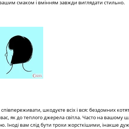
ашим смаком і вмінням завжди виглядати стильно.
 співпереживати, шкодуєте всіх і вся: бездомних котя
о вас, як до теплого джерела світла. Часто на вашому 
ою. Іноді вам слід бути трохи жорсткішими, інакше ду