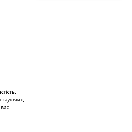
стість.
оточуючих,
 вас