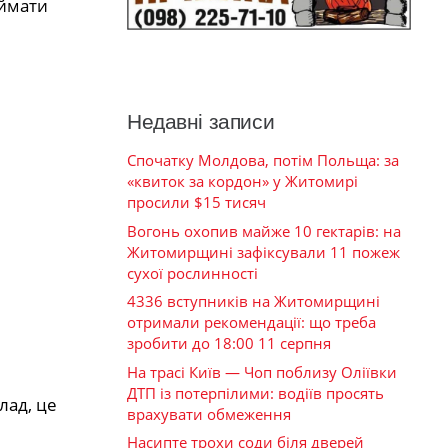
иймати
Недавні записи
Спочатку Молдова, потім Польща: за
«квиток за кордон» у Житомирі
просили $15 тисяч
Вогонь охопив майже 10 гектарів: на
Житомирщині зафіксували 11 пожеж
сухої рослинності
4336 вступників на Житомирщині
отримали рекомендації: що треба
зробити до 18:00 11 серпня
На трасі Київ — Чоп поблизу Оліївки
ДТП із потерпілими: водіїв просять
лад, це
врахувати обмеження
Насипте трохи соди біля дверей