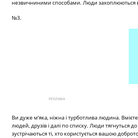
незвичниними способами. Люди захоплюються в
№3.
РЕКЛАМА
Ви дуже м’яка, ніжна і турботлива людина. Вмієте
людей, друзів і далі по списку. Люди тягнуться д
зустрічаються ті, хто користується вашою доброт