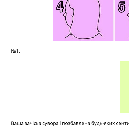
№1.
Ваша зачіска сувора і позбавлена ​​будь-яких сен