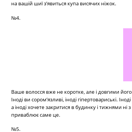
на вашій шиї з’явиться купа висячих ніжок.
№4.
Ваше волосся вже не коротке, але і довгими його
Іноді ви сором’язливі, іноді гіпертовариські. Інод
а іноді хочете закритися в будинку і тижнями ні 
приваблює саме це.
№5.