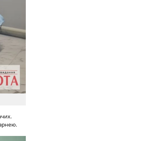
ачих.
карнею.