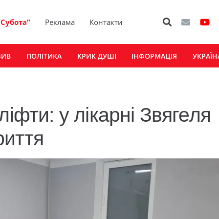
“Субота”
Реклама
Контакти
ЗИВ
ПОЛІТИКА
КРИК ДУШІ
ІНФОРМАЦІЯ
УКРАЇН
ліфти: у лікарні Звягеля
риття