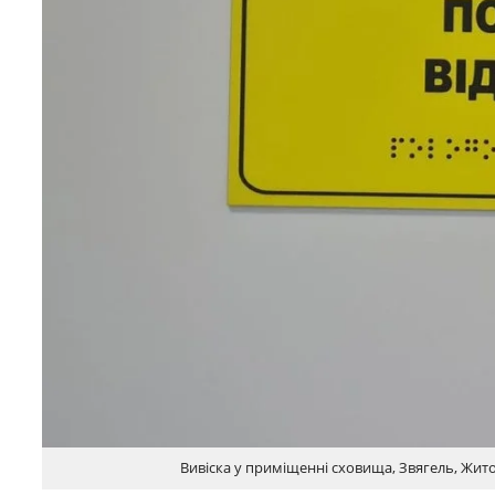
Вивіска у приміщенні сховища, Звягель, Жи