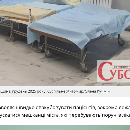
рщина, грудень 2025 року. Суспільне Житомир/Олена Кучмій
зволяє швидко евакуйовувати пацієнтів, зокрема леж
ускатися мешканці міста, які перебувають поруч із лі