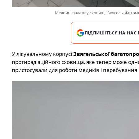
Медичні палати у сховищі, Звягель, Жито
ПІДПИШІТЬСЯ НА НАС 
У лікувальному корпусі
Звягельської багатопро
протирадіаційного сховища, яке тепер може од
пристосували для роботи медиків і перебування п