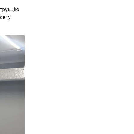
трукцію
жету