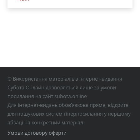
© Використання матеріалів з інтернет-видання
Субота Онлайн дозволяється лише за умови
посилання на сайт subota.online
Для інтернет-видань обов’язкове пряме, відкрите
для пошукових систем гіперпосилання у першому
абзаці на конкретний матеріал.
Умови договору оферти