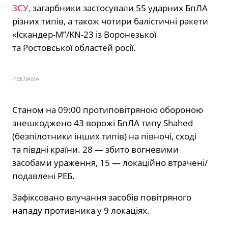
ЗСУ,
загарбники застосували 55 ударних БпЛА
різних типів, а також чотири балістичні ракети
«Іскандер-М”/KN-23 із Воронезької
та Ростовської областей росії.
РЕКЛАМА
Станом на 09:00 протиповітряною обороною
знешкоджено 43 ворожі БпЛА типу Shahed
(безпілотники інших типів) на півночі, сході
та півдні країни. 28 — збито вогневими
засобами ураження, 15 — локаційно втрачені/
подавлені РЕБ.
Зафіксовано влучання засобів повітряного
нападу противника у 9 локаціях.