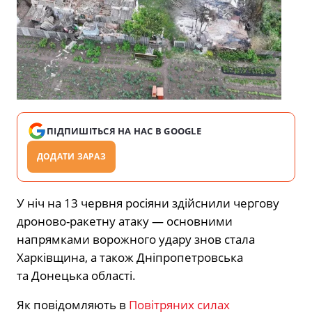
ПІДПИШІТЬСЯ НА НАС В GOOGLE
ДОДАТИ ЗАРАЗ
У ніч на 13 червня росіяни здійснили чергову
дроново-ракетну атаку —
основними
напрямками ворожного удару знов стала
Харківщина,
а також Дніпропетровська
та Донецька області.
Як повідомляють в
Повітряних силах