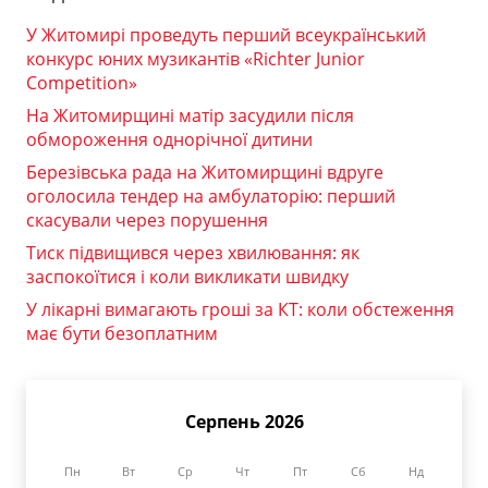
У Житомирі проведуть перший всеукраїнський
конкурс юних музикантів «Richter Junior
Competition»
На Житомирщині матір засудили після
обмороження однорічної дитини
Березівська рада на Житомирщині вдруге
оголосила тендер на амбулаторію: перший
скасували через порушення
Тиск підвищився через хвилювання: як
заспокоїтися і коли викликати швидку
У лікарні вимагають гроші за КТ: коли обстеження
має бути безоплатним
Серпень 2026
Пн
Вт
Ср
Чт
Пт
Сб
Нд