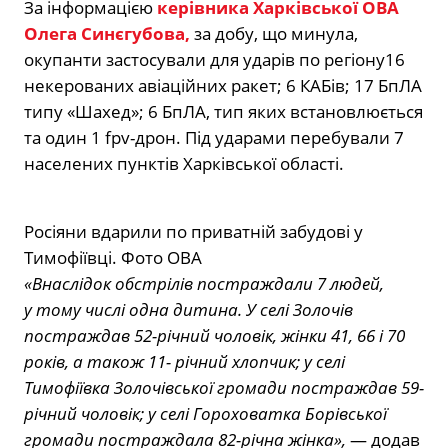
За інформацією
керівника Харківської ОВА
Олега Синєгубова,
за добу, що минула,
окупанти застосували для ударів по регіону16
некерованих авіаційних ракет; 6 КАБів; 17 БпЛА
типу «Шахед»; 6 БпЛА, тип яких встановлюється
та один 1 fpv-дрон. Під ударами перебували 7
населених пунктів Харківської області.
Росіяни вдарили по приватній забудові у
Тимофіївці. Фото ОВА
«Внаслідок обстрілів постраждали 7 людей,
у тому числі одна дитина. У селі Золочів
постраждав 52-річний чоловік, жінки 41, 66 і 70
років, а також 11- річний хлопчик; у селі
Тимофіївка Золочівської громади постраждав 59-
річний чоловік; у селі Гороховатка Борівської
громади постраждала 82-річна жінка»,
— додав