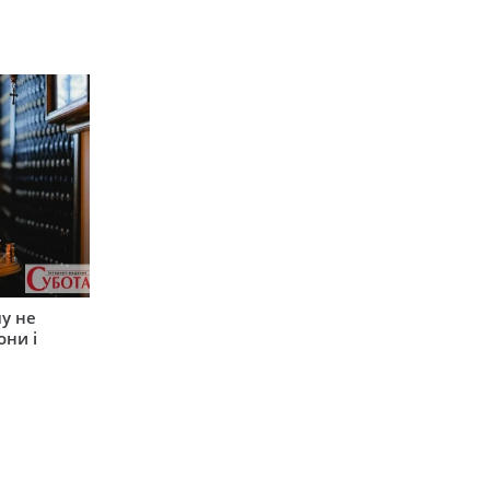
му не
они і