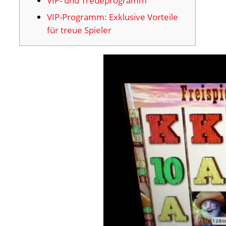
VIP- und Treueprogramm
VIP-Programm: Exklusive Vorteile
für treue Spieler