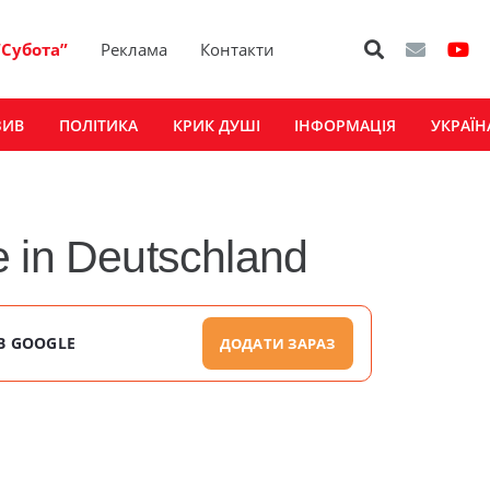
“Субота”
Реклама
Контакти
ЗИВ
ПОЛІТИКА
КРИК ДУШІ
ІНФОРМАЦІЯ
УКРАЇН
ne in Deutschland
В GOOGLE
ДОДАТИ ЗАРАЗ