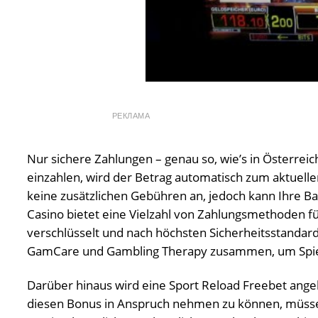
РЕКЛАМА
Nur sichere Zahlungen – genau so, wie’s in Österreic
einzahlen, wird der Betrag automatisch zum aktue
keine zusätzlichen Gebühren an, jedoch kann Ihre 
Casino bietet eine Vielzahl von Zahlungsmethoden fü
verschlüsselt und nach höchsten Sicherheitsstandards
GamCare und Gambling Therapy zusammen, um Spiele
Darüber hinaus wird eine Sport Reload Freebet ange
diesen Bonus in Anspruch nehmen zu können, müsse