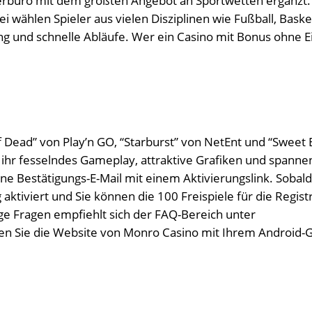
cherbüro mit dem größten Angebot an Sportwetten ergänzt
ei wählen Spieler aus vielen Disziplinen wie Fußball, Baske
ng und schnelle Abläufe. Wer ein Casino mit Bonus ohne E
f Dead” von Play’n GO, “Starburst” von NetEnt und “Sweet
h ihr fesselndes Gameplay, attraktive Grafiken und spann
ne Bestätigungs-E-Mail mit einem Aktivierungslink. Sobald
g aktiviert und Sie können die 100 Freispiele für die Regist
e Fragen empfiehlt sich der FAQ-Bereich unter
fen Sie die Website von Monro Casino mit Ihrem Android-G