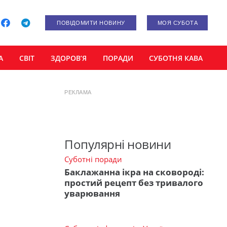
ПОВІДОМИТИ НОВИНУ
МОЯ СУБОТА
А
СВІТ
ЗДОРОВ’Я
ПОРАДИ
СУБОТНЯ КАВА
РЕКЛАМА
Популярні новини
Суботні поради
Баклажанна ікра на сковороді:
простий рецепт без тривалого
уварювання