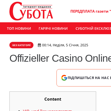
ПЕРЕДПЛАТА газети 
ТОП НОВИНИ
ГАРЯЧІ НОВИНИ
СУБОТНІЙ ЕКСКЛЮ
00:14, Неділя, 5 Січня, 2025
БЕЗ КАТЕГОРІЇ
Offizieller Casino Onli
ПІДПИШІТЬСЯ НА НАС 
Content