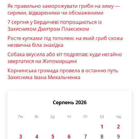
Як правильно заморожувати гриби на зиму —
сирими, відвареними чи обсмаженими
7 серпня у Бердичеві попрощаються із
Захисником Дмитром Плаксюком
Росте купками під тополею: на який гриб схожа
незвична біла знахідка
Собака вкусила або кіт подряпав: куди негайно
звертатися на Житомирщині
Корнинська громада провела в останню путь
Захисника Івана Михальченка
Серпень 2026
Пн
Вт
Ср
Чт
Пт
Сб
Нд
1
2
3
4
5
6
7
8
9