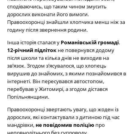
сподіваючись, що таким чином змусить
дорослих виконати його вимоги.
Правоохоронці знайшли хлопчика менш ніж за
годину після звернення родини.
Інша історія сталася у
Романівській громаді
.
12-річний підліток
не повернувся додому
після школи та кілька днів не виходив на
зв’язок. Згодом з’ясувалося, що хлопець
вирушив до знайомих, з якими познайомився в
інтернеті. Він пересувався автостопом,
перебував у Житомирі, а згодом дістався
Попільнянщини.
Правоохоронці звертають увагу, що жоден із
дорослих, які контактували з дитиною під час
мандрівки,
не повідомив поліцію
про
неповнолітнього без супроводу.