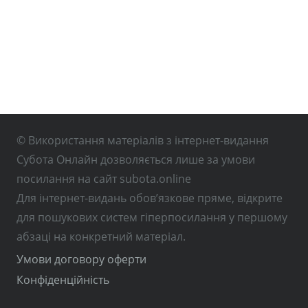
© Використання матеріалів з інтернет-видання
Субота Онлайн дозволяється лише за умови
посилання на сайт subota.online
Для інтернет-видань обов’язкове пряме, відкрите
для пошукових систем гіперпосилання у першому
абзаці на конкретний матеріал.
Умови договору оферти
Конфіденційність