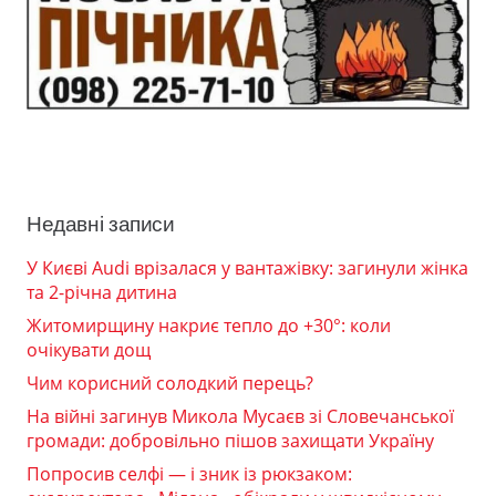
Недавні записи
У Києві Audi врізалася у вантажівку: загинули жінка
та 2-річна дитина
Житомирщину накриє тепло до +30°: коли
очікувати дощ
Чим корисний солодкий перець?
На війні загинув Микола Мусаєв зі Словечанської
громади: добровільно пішов захищати Україну
Попросив селфі — і зник із рюкзаком: