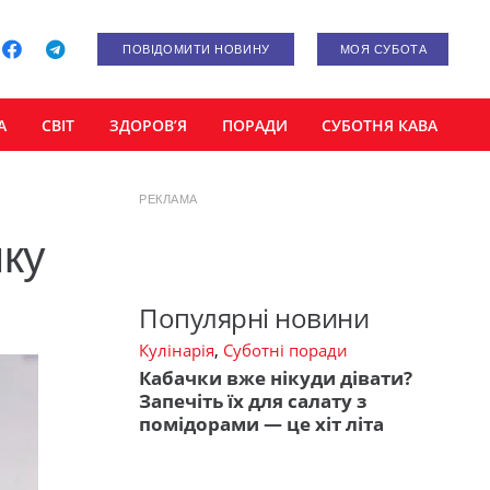
ПОВІДОМИТИ НОВИНУ
МОЯ СУБОТА
А
СВІТ
ЗДОРОВ’Я
ПОРАДИ
СУБОТНЯ КАВА
РЕКЛАМА
ику
Популярні новини
Кулінарія
,
Суботні поради
Кабачки вже нікуди дівати?
Запечіть їх для салату з
помідорами — це хіт літа