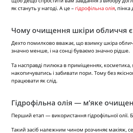
Щоб дещо спростити вам завдання з вибору доглядо
як стануть у нагоді. А це –
гідрофільна олія
, пінка
Чому очищення шкіри обличчя є
Дехто помилково вважає, що взимку шкіра облич
значно менше, і на сонці буваємо значно рідше.
Та насправді пилюка в приміщеннях, косметика, 
накопичуватись і забивати пори. Тому без якісн
працювати як слід.
Гідрофільна олія — м’яке очищенн
Перший етап — використання гідрофільної олії. 
Такий засіб належним чином розчиняє макіяж, с