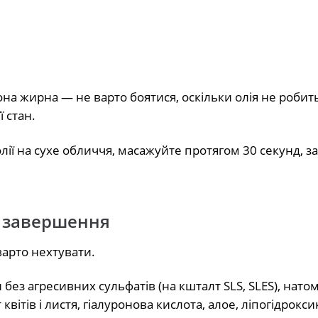
она жирна — не варто боятися, оскільки олія не робит
 стан.
олії на сухе обличчя, масажуйте протягом 30 секунд, з
е завершення
 варто нехтувати.
без агресивних сульфатів (на кшталт SLS, SLES), натом
квітів і листя, гіалуронова кислота, алое, ліпогідрокс