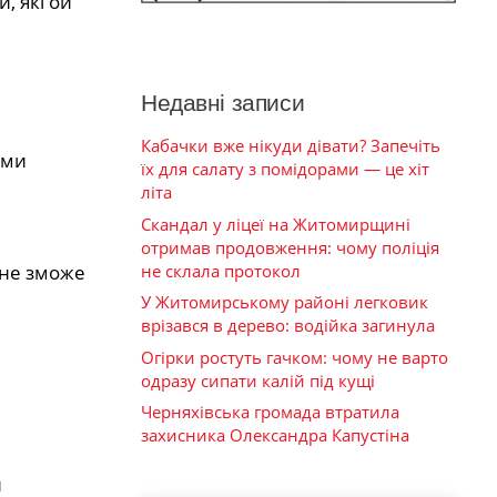
, які ой
Недавні записи
Кабачки вже нікуди дівати? Запечіть
 ми
їх для салату з помідорами — це хіт
літа
Скандал у ліцеї на Житомирщині
отримав продовження: чому поліція
 не зможе
не склала протокол
У Житомирському районі легковик
врізався в дерево: водійка загинула
Огірки ростуть гачком: чому не варто
одразу сипати калій під кущі
Черняхівська громада втратила
захисника Олександра Капустіна
й