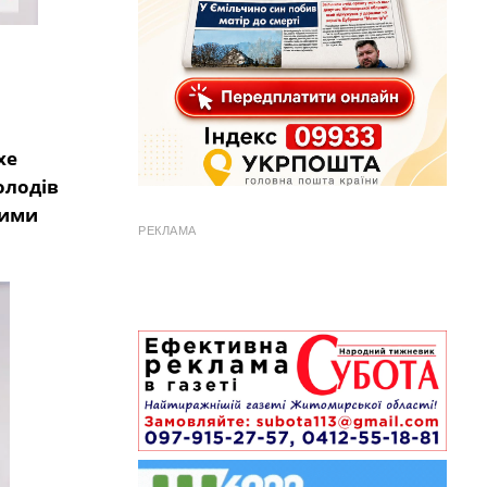
хе
олодів
ними
РЕКЛАМА