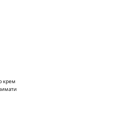
о крем
тримати