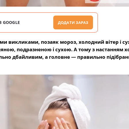
В GOOGLE
ДОДАТИ ЗАРАЗ
ми викликами, позаяк мороз, холодний вітер і су
яною, подразненою і сухою. А тому з настанням х
льно дбайливим, а головне — правильно підібра