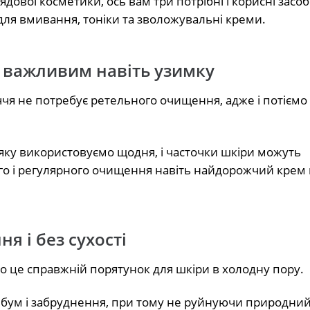
вої косметики, ось вам три потрібні і корисні засоби
 для вмивання, тоніки та зволожувальні креми.
 важливим навіть узимку
чя не потребує ретельного очищення, адже і потіємо
яку використовуємо щодня, і часточки шкіри можуть
ого і регулярного очищення навіть найдорожчий крем
я і без сухості
Бо це справжній порятунок для шкіри в холодну пору.
ебум і забруднення, при тому не руйнуючи природни