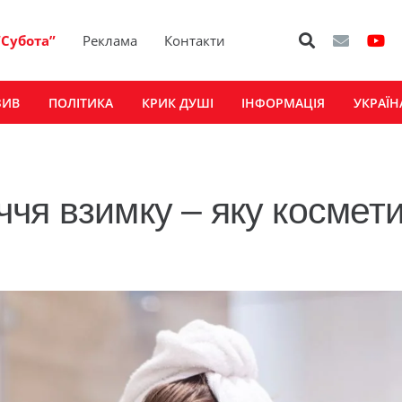
“Субота”
Реклама
Контакти
ЗИВ
ПОЛІТИКА
КРИК ДУШІ
ІНФОРМАЦІЯ
УКРАЇН
чя взимку – яку космет