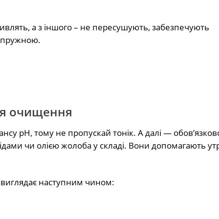
ивлять, а з іншого – не пересушують, забезпечують
і пружною.
сля очищення
нсу pH, тому не пропускай тонік. А далі — обов’язков
ідами чи олією жолоба у складі. Вони допомагають у
 виглядає наступним чином: