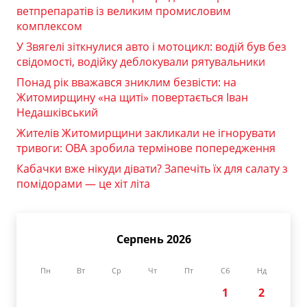
ветпрепаратів із великим промисловим
комплексом
У Звягелі зіткнулися авто і мотоцикл: водій був без
свідомості, водійку деблокували рятувальники
Понад рік вважався зниклим безвісти: на
Житомирщину «на щиті» повертається Іван
Недашківський
Жителів Житомирщини закликали не ігнорувати
тривоги: ОВА зробила термінове попередження
Кабачки вже нікуди дівати? Запечіть їх для салату з
помідорами — це хіт літа
Серпень 2026
Пн
Вт
Ср
Чт
Пт
Сб
Нд
1
2