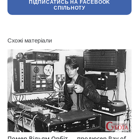
ПІДПИСАТИСЬ НА FACEBOOK
СПІЛЬНОТУ
Схожі матеріали
Помер Вільям Орбіт — продюсер Ray of