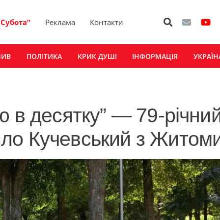
“Субота”
Реклама
Контакти
ЗИВ
ПОЛІТИКА
КРИК ДУШІ
ІНФОРМАЦІЯ
УКРАЇН
ю в десятку” — 79-річни
ло Кучевський з Житом