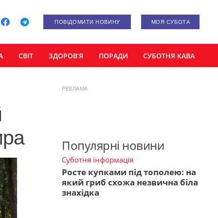
ПОВІДОМИТИ НОВИНУ
МОЯ СУБОТА
А
СВІТ
ЗДОРОВ’Я
ПОРАДИ
СУБОТНЯ КАВА
РЕКЛАМА
й
ира
Популярні новини
Суботня інформація
Росте купками під тополею: на
який гриб схожа незвична біла
знахідка