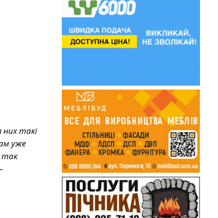
 них такі
Там уже
, так
—