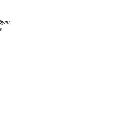
були,
в