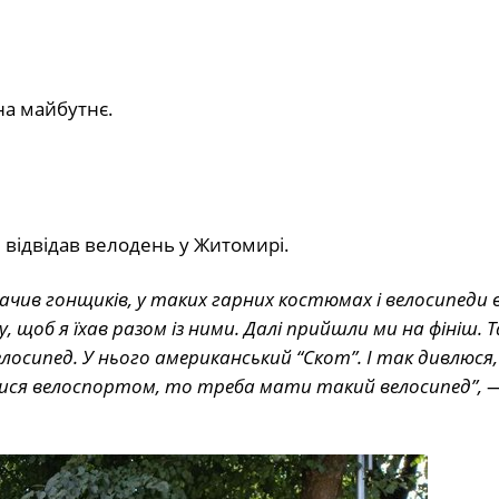
на майбутнє.
 відвідав велодень у Житомирі.
ачив гонщиків, у таких гарних костюмах і велосипеди в
, щоб я їхав разом із ними. Далі прийшли ми на фініш. 
осипед. У нього американський “Скот”. І так дивлюся
атися велоспортом, то треба мати такий велосипед”,