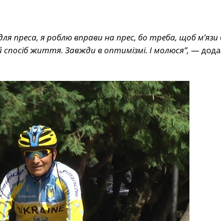
ля преса, я роблю вправи на прес, бо треба, щоб м’язи 
 спосіб життя. Завжди в оптимізмі. І молюся”,
— дода