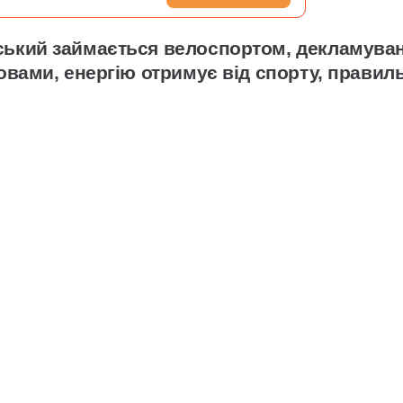
ський займається велоспортом, декламува
овами, енергію отримує від спорту, правил