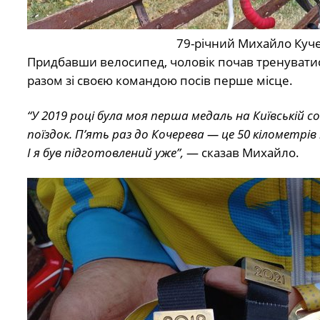
79-річний Михайло Куч
Придбавши велосипед, чоловік почав тренуватись 
разом зі своєю командою посів перше місце.
“У 2019 році була моя перша медаль на Київській с
поїздок. П’ять раз до Кочерева — це 50 кілометрів 
І я був підготовлений уже”,
— сказав Михайло.