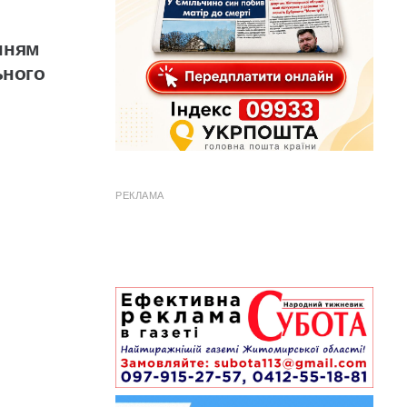
нням
ьного
РЕКЛАМА