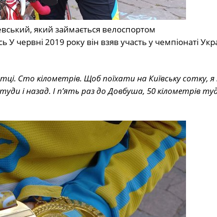
евський, який займається велоспортом
У червні 2019 року він взяв участь у чемпіонаті Укра
отці. Сто кілометрів. Щоб поїхати на Київську сотку, я
туди і назад. І п’ять раз до Довбуша, 50 кілометрів туд