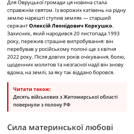
Для Овруцької громади ця новина стала
справжнім святом. Із ворожих катівень на рідну
землю нарешті ступив земляк — старший
сержант
Олексій Леонідович Коркушко
.
Захисник, який народився 20 листопада 1993
року, пережив страшне випробування: він
перебував у російському полоні ще з квітня
2022 року. Після довгих років очікування, болю,
щоденних молитов та незгасної надії він знову
вдома, на землі, за яку так віддано боровся.
Читати також:
Десять військових з Житомирської області
повернули з полону РФ
Сила материнської любові