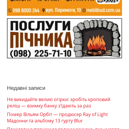
Недавні записи
Не викидайте великі огірки: зробіть кроповий
реліш — взимку банку з’їдають за раз
Помер Вільям Орбіт — продюсер Ray of Light
Мадонни та альбому 13 гурту Blur