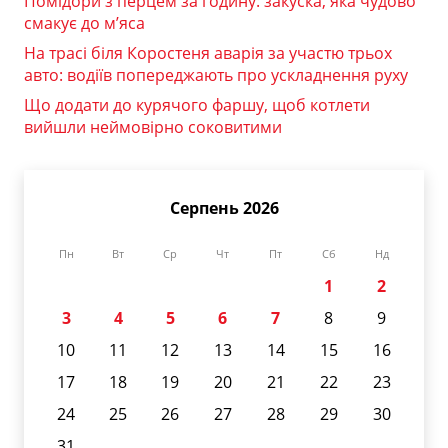
Помідори з перцем за годину: закуска, яка чудово
смакує до м’яса
На трасі біля Коростеня аварія за участю трьох
авто: водіїв попереджають про ускладнення руху
Що додати до курячого фаршу, щоб котлети
вийшли неймовірно соковитими
Серпень 2026
Пн
Вт
Ср
Чт
Пт
Сб
Нд
1
2
3
4
5
6
7
8
9
10
11
12
13
14
15
16
17
18
19
20
21
22
23
24
25
26
27
28
29
30
31