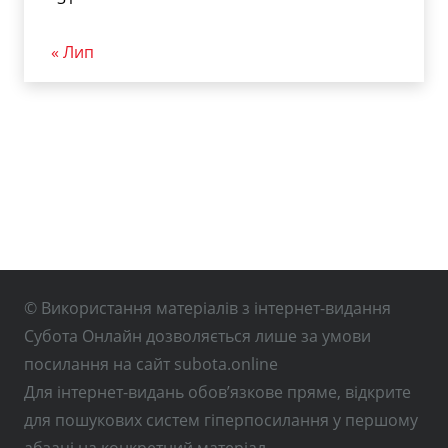
« Лип
© Використання матеріалів з інтернет-видання
Субота Онлайн дозволяється лише за умови
посилання на сайт subota.online
Для інтернет-видань обов’язкове пряме, відкрите
для пошукових систем гіперпосилання у першому
абзаці на конкретний матеріал.