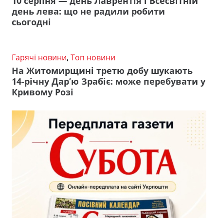
10 серпня — день Лаврентія і Всесвітній
день лева: що не радили робити
сьогодні
Гарячі новини
,
Топ новини
На Житомирщині третю добу шукають
14-річну Дар’ю Зрабіє: може перебувати у
Кривому Розі