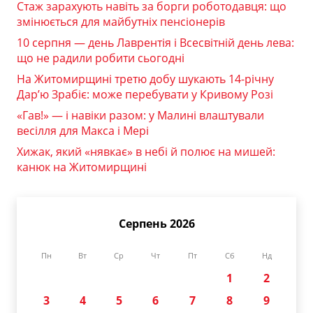
Стаж зарахують навіть за борги роботодавця: що
змінюється для майбутніх пенсіонерів
10 серпня — день Лаврентія і Всесвітній день лева:
що не радили робити сьогодні
На Житомирщині третю добу шукають 14-річну
Дар’ю Зрабіє: може перебувати у Кривому Розі
«Гав!» — і навіки разом: у Малині влаштували
весілля для Макса і Мері
Хижак, який «нявкає» в небі й полює на мишей:
канюк на Житомирщині
Серпень 2026
Пн
Вт
Ср
Чт
Пт
Сб
Нд
1
2
3
4
5
6
7
8
9