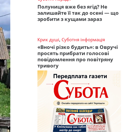
Полуниця вже без ягід? Не
залишайте її так до осені — що
зробити з кущами зараз
Крик душі
,
Суботня інформація
«Вночі різко будить»: в Овручі
просять прибрати голосові
повідомлення про повітряну
тривогу