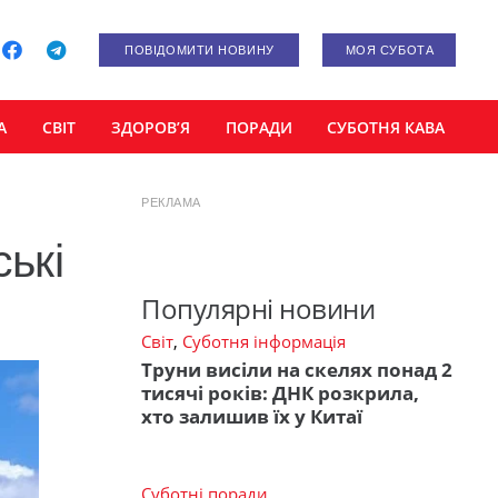
ПОВІДОМИТИ НОВИНУ
МОЯ СУБОТА
А
СВІТ
ЗДОРОВ’Я
ПОРАДИ
СУБОТНЯ КАВА
РЕКЛАМА
ські
Популярні новини
Світ
,
Суботня інформація
Труни висіли на скелях понад 2
тисячі років: ДНК розкрила,
хто залишив їх у Китаї
Суботні поради