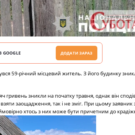
В GOOGLE
ДОДАТИ ЗАРАЗ
рнувся 59-річний місцевий житель. З його будинку зни
ч гривень зникли на початку травня, однак він споді
г взяти заощадження, так і не зміг. При цьому заявник 
 ймовірно хтось з них може бути причетним до крадіж