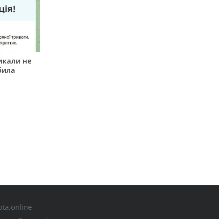
икали не
била
ta.online