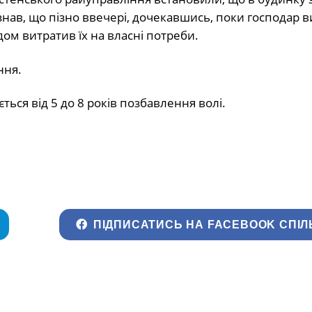
изнав, що пізно ввечері, дочекавшись, поки господар в
дом витратив їх на власні потреби.
ння.
ться від 5 до 8 років позбавлення волі.
ПІДПИСАТИСЬ НА FACEBOOK СПІЛ