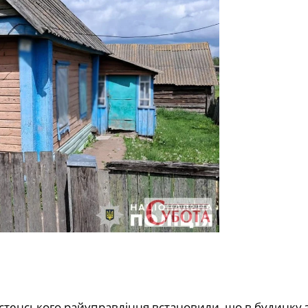
ростенського райуправління встановили, що в будинку