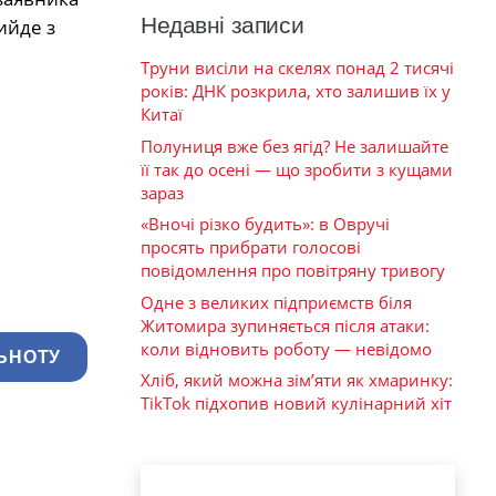
Недавні записи
ийде з
Труни висіли на скелях понад 2 тисячі
років: ДНК розкрила, хто залишив їх у
Китаї
Полуниця вже без ягід? Не залишайте
її так до осені — що зробити з кущами
зараз
«Вночі різко будить»: в Овручі
просять прибрати голосові
повідомлення про повітряну тривогу
Одне з великих підприємств біля
Житомира зупиняється після атаки:
коли відновить роботу — невідомо
ЬНОТУ
Хліб, який можна зім’яти як хмаринку:
TikTok підхопив новий кулінарний хіт