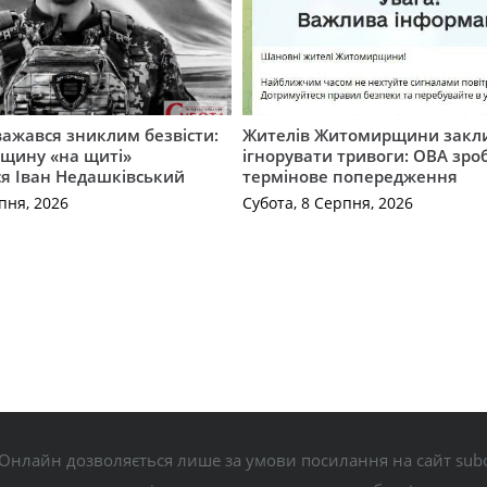
важався зниклим безвісти:
Жителів Житомирщини закл
щину «на щиті»
ігнорувати тривоги: ОВА зро
ся Іван Недашківський
термінове попередження
пня, 2026
Субота, 8 Серпня, 2026
Онлайн дозволяється лише за умови посилання на сайт subo