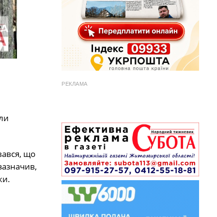
РЕКЛАМА
кли
вався, що
зазначив,
ки.