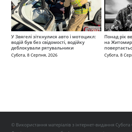
У Звягелі зіткнулися авто і мотоцикл:
Понад рік в
водій був без свідомості, водійку
на Житомир
деблокували рятувальники
повертаєть
Субота, 8 Серпня, 2026
Субота, 8 Сер
© Використання матеріалів з інтернет-видання Субота 