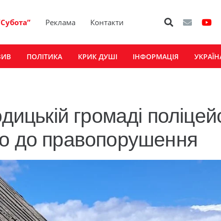
“Субота”
Реклама
Контакти
ЗИВ
ПОЛІТИКА
КРИК ДУШІ
ІНФОРМАЦІЯ
УКРАЇН
одицькій громаді поліцей
го до правопорушення