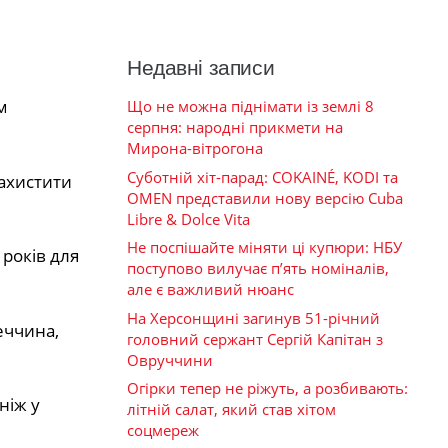
Недавні записи
м
Що не можна піднімати із землі 8
серпня: народні прикмети на
Мирона-вітрогона
Суботній хіт-парад: COKAINÉ, KODI та
захистити
OMEN представили нову версію Cuba
Libre & Dolce Vita
Не поспішайте міняти ці купюри: НБУ
 років для
поступово вилучає п’ять номіналів,
але є важливий нюанс
На Херсонщині загинув 51-річний
еччина,
головний сержант Сергій Капітан з
Овруччини
Огірки тепер не ріжуть, а розбивають:
ніж у
літній салат, який став хітом
соцмереж