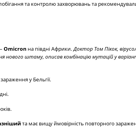
апобігання та контролю захворювань та рекомендувал
 –
Omicron
на півдні Африки.
Доктор Том Пікок, вірусол
 нового штаму, описав комбінацію мутацій у варіант
зараження у Бельгії.
дні.
оків.
азніший
та має вищу ймовірність повторного зараже