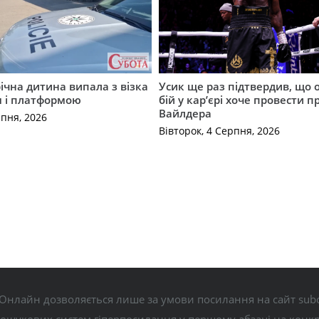
річна дитина випала з візка
Усик ще раз підтвердив, що 
м і платформою
бій у кар’єрі хоче провести п
Вайлдера
рпня, 2026
Вівторок, 4 Серпня, 2026
Онлайн дозволяється лише за умови посилання на сайт subo
пошукових систем гіперпосилання у першому абзаці на конк