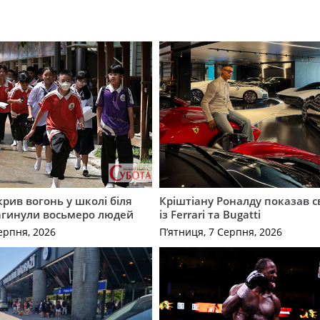
крив вогонь у школі біля
Кріштіану Роналду показав с
агинули восьмеро людей
із Ferrari та Bugatti
ерпня, 2026
П’ятниця, 7 Серпня, 2026