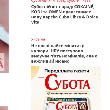
Суботній хіт-парад
,
Суботня кава
Суботній хіт-парад: COKAINÉ,
KODI та OMEN представили
нову версію Cuba Libre & Dolce
Vita
Україна
Не поспішайте міняти ці
купюри: НБУ поступово
вилучає п’ять номіналів, але є
важливий нюанс