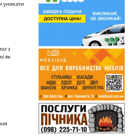
и уникати
ог з
і як
ння