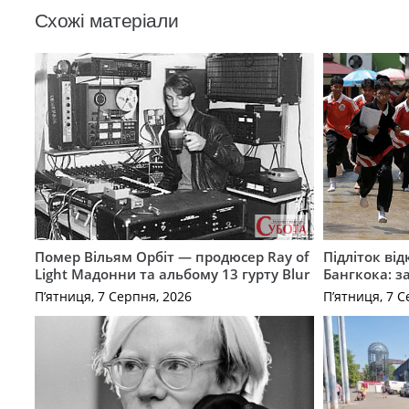
Схожі матеріали
Помер Вільям Орбіт — продюсер Ray of
Підліток від
Light Мадонни та альбому 13 гурту Blur
Бангкока: з
П’ятниця, 7 Серпня, 2026
П’ятниця, 7 С