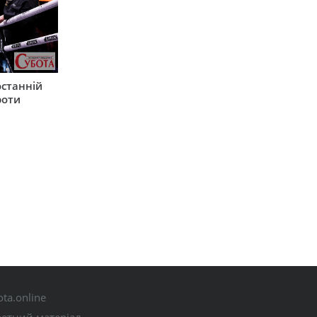
останній
роти
ta.online
ретний матеріал.