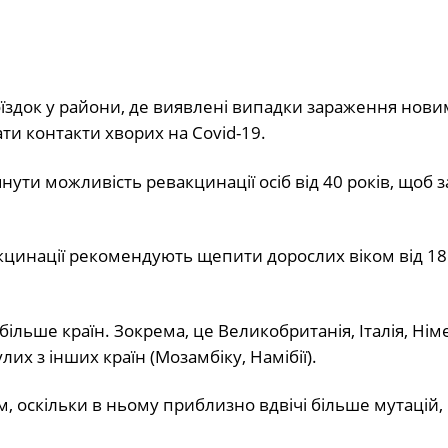
здок у райони, де виявлені випадки зараження нови
ти контакти хворих на Covid-19.
ути можливість ревакцинації осіб від 40 років, щоб 
акцинації рекомендують щепити дорослих віком від 18
ільше країн. Зокрема, це Великобританія, Італія, Нім
лих з інших країн (Мозамбіку, Намібії).
 оскільки в ньому приблизно вдвічі більше мутацій, 