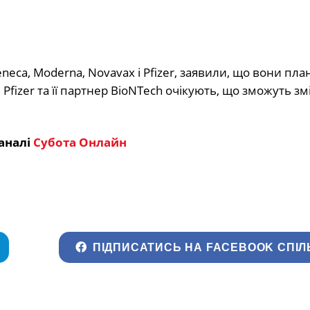
eca, Moderna, Novavax і Pfizer, заявили, що вони пл
 Pfizer та її партнер BioNTech очікують, що зможуть з
аналі
Субота Онлайн
ПІДПИСАТИСЬ НА FACEBOOK СПІЛ