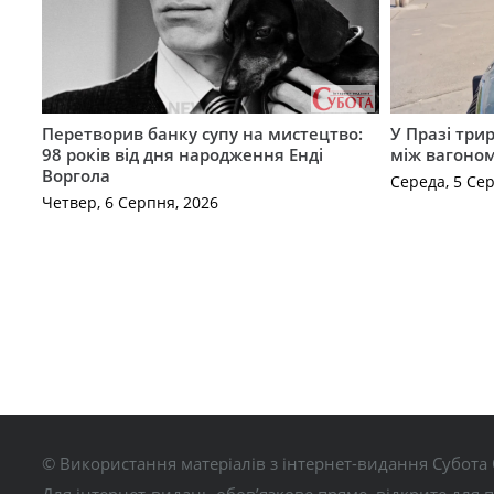
Перетворив банку супу на мистецтво:
У Празі три
98 років від дня народження Енді
між вагоно
Воргола
Середа, 5 Се
Четвер, 6 Серпня, 2026
© Використання матеріалів з інтернет-видання Субота 
Для інтернет-видань обов’язкове пряме, відкрите для 