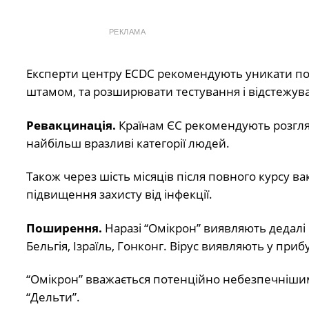
РЕКЛАМА
Експерти центру ECDC рекомендують уникати пої
штамом, та розширювати тестування і відстежува
Ревакцинація.
Країнам ЄС рекомендують розглян
найбільш вразливі категорії людей.
Також через шість місяців після повного курсу в
підвищення захисту від інфекції.
Поширення.
Наразі “Омікрон” виявляють дедалі б
Бельгія, Ізраїль, Гонконг. Вірус виявляють у прибу
“Омікрон” вважається потенційно небезпечнішим,
“Дельти”.