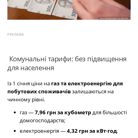
РЕКЛАМА
Комунальні тарифи: без підвищення
для населення
Із 1 січня ціни на
газ та електроенергію для
побутових споживачів
залишаються на
чинному рівні.
газ —
7,96 грн за кубометр
для більшості
домогосподарств;
електроенергія —
4,32 грн за кВт·год
.