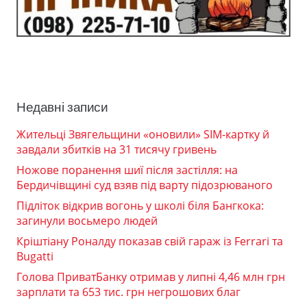
Недавні записи
Жительці Звягельщини «оновили» SIM-картку й
завдали збитків на 31 тисячу гривень
Ножове поранення шиї після застілля: на
Бердичівщині суд взяв під варту підозрюваного
Підліток відкрив вогонь у школі біля Бангкока:
загинули восьмеро людей
Кріштіану Роналду показав свій гараж із Ferrari та
Bugatti
Голова ПриватБанку отримав у липні 4,46 млн грн
зарплати та 653 тис. грн негрошових благ