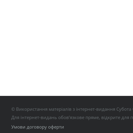
© Використання матеріалів з інтернет-видання Субота 
Для інтернет-видань обов’язкове пряме, відкрите для 
Умови договору оферти