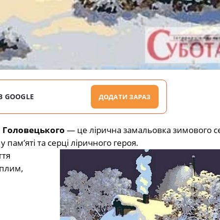
В GOOGLE
ДОДАТИ ЗАРАЗ
 Головецького
— це лірична замальовка зимового се
у пам’яті та серці ліричного героя.
ття
еплим,