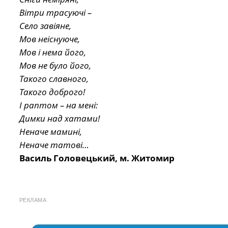
Вітри трасуючі –
Село завіяне,
Мов неіснуюче,
Мов і нема його,
Мов не було його,
Такого славного,
Такого доброго!
І раптом – на мені:
Димки над хатами!
Неначе мамині,
Неначе татові…
Василь Головецький, м. Житомир
РЕКЛАМА