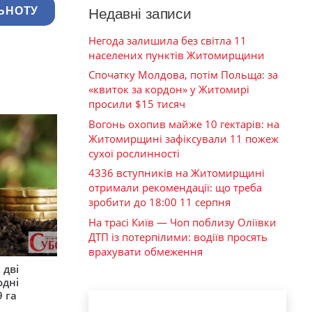
ЬНОТУ
Недавні записи
Негода залишила без світла 11
населених пунктів Житомирщини
Спочатку Молдова, потім Польща: за
«квиток за кордон» у Житомирі
просили $15 тисяч
Вогонь охопив майже 10 гектарів: на
Житомирщині зафіксували 11 пожеж
сухої рослинності
4336 вступників на Житомирщині
отримали рекомендації: що треба
зробити до 18:00 11 серпня
На трасі Київ — Чоп поблизу Оліївки
ДТП із потерпілими: водіїв просять
врахувати обмеження
 дві
одні
9 га