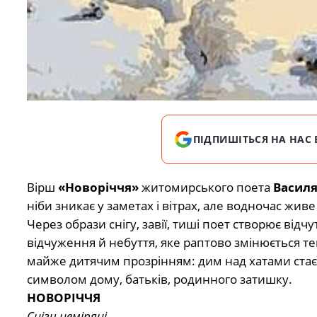
ПІДПИШІТЬСЯ НА НАС 
Вірш
«Новоріччя»
житомирського поета
Василя
ніби зникає у заметах і вітрах, але водночас живе 
Через образи снігу, завії, тиші поет створює відчу
відчуження й небуття, яке раптово змінюється т
майже дитячим прозрінням: дим над хатами стає
символом дому, батьків, родинного затишку.
НОВОРІЧЧЯ
Сніги неміряні,