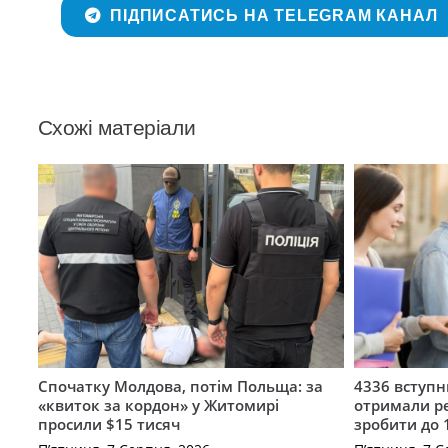
ПІДПИСАТИСЬ НА TELEGRAM КАНАЛ
Схожі матеріали
Спочатку Молдова, потім Польща: за
4336 вступ
«квиток за кордон» у Житомирі
отримали ре
просили $15 тисяч
зробити до 