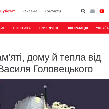
“Субота”
Реклама
Контакти
ЗИВ
ПОЛІТИКА
КРИК ДУШІ
ІНФОРМАЦІЯ
УКРАЇН
м’яті, дому й тепла від
Василя Головецького