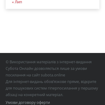
« Лип
© Використання матеріалів з інтернет-видання
Субота Онлайн дозволяється лише за умови
посилання на сайт subota.online
Для інтернет-видань обов’язкове пряме, відкрите
для пошукових систем гіперпосилання у першому
абзаці на конкретний матеріал.
Умови договору оферти