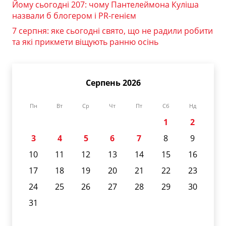
Йому сьогодні 207: чому Пантелеймона Куліша
назвали б блогером і PR-генієм
7 серпня: яке сьогодні свято, що не радили робити
та які прикмети віщують ранню осінь
Серпень 2026
Пн
Вт
Ср
Чт
Пт
Сб
Нд
1
2
3
4
5
6
7
8
9
10
11
12
13
14
15
16
17
18
19
20
21
22
23
24
25
26
27
28
29
30
31