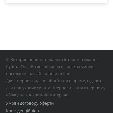
© Використання матеріалів з інтернет-видання
Субота Онлайн дозволяється лише за умови
посилання на сайт subota.online
Для інтернет-видань обов’язкове пряме, відкрите
для пошукових систем гіперпосилання у першому
абзаці на конкретний матеріал.
Умови договору оферти
Конфіденційність