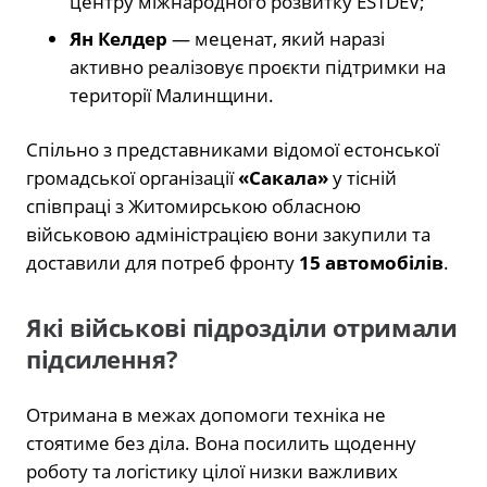
центру міжнародного розвитку ESTDEV;
Ян Келдер
— меценат, який наразі
активно реалізовує проєкти підтримки на
території Малинщини.
Спільно з представниками відомої естонської
громадської організації
«Сакала»
у тісній
співпраці з Житомирською обласною
військовою адміністрацією вони закупили та
доставили для потреб фронту
15 автомобілів
.
Які військові підрозділи отримали
підсилення?
Отримана в межах допомоги техніка не
стоятиме без діла. Вона посилить щоденну
роботу та логістику цілої низки важливих