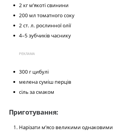
2 кг м’якоті свинини
200 мл томатного соку
2 ст. л. рослинної олії
4–5 зубчиків часнику
РЕКЛАМА
300 г цибулі
мелена суміш перців
сіль за смаком
Приготування:
Нарізати м’ясо великими однаковими