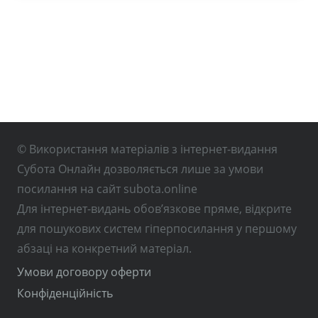
© Використання матеріалів з інтернет-видання
Субота Онлайн дозволяється лише за умови
посилання на сайт subota.online
Для інтернет-видань обов’язкове пряме, відкрите
для пошукових систем гіперпосилання у першому
абзаці на конкретний матеріал.
Умови договору оферти
Конфіденційність