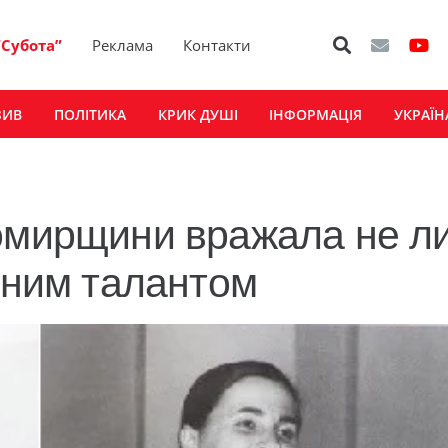
“Субота”
Реклама
Контакти
ЗИВ
ПОЛІТИКА
КРИК ДУШІ
ІНФОРМАЦІЯ
УКРАЇН
томирщини вражала не л
урним талантом