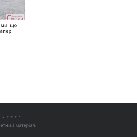
ами: що
сапер
ta.online
ретний матеріал.