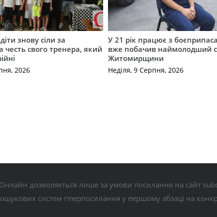
діти знову сіли за
У 21 рік працює з боєприпас
а честь свого тренера, який
вже побачив наймолодший 
війні
Житомирщини
пня, 2026
Неділя, 9 Серпня, 2026
Онлайн дозволяється лише за умови посилання на сайт subo
пошукових систем гіперпосилання у першому абзаці на конк