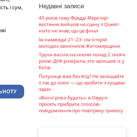
Недавні записи
ть і сум,
40 років тому Фредді Мерк’юрі
востаннє вийшов на сцену з Queen:
ові
ніхто не знав, що це фінал
Їм назавжди 21–23: сім історій
молодих захисників Житомирщини
Труни висіли на скелях понад 2 тисячі
років: ДНК розкрила, хто залишив їх у
Китаї
Полуниця вже без ягід? Не залишайте
її так до осені — що зробити з кущами
зараз
ЬНОТУ
«Вночі різко будить»: в Овручі
просять прибрати голосові
повідомлення про повітряну тривогу