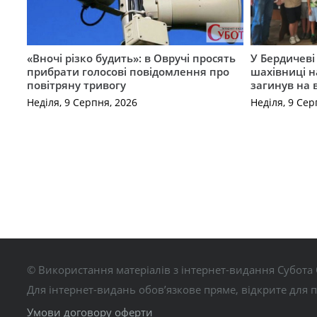
«Вночі різко будить»: в Овручі просять
У Бердичеві 
прибрати голосові повідомлення про
шахівниці н
повітряну тривогу
загинув на 
Неділя, 9 Серпня, 2026
Неділя, 9 Сер
© Використання матеріалів з інтернет-видання Субота 
Для інтернет-видань обов’язкове пряме, відкрите для 
Умови договору оферти