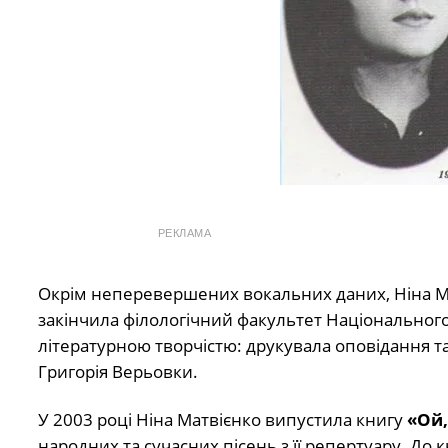
РЕКЛАМА
Окрім неперевершених вокальних даних, Ніна Ми
закінчила філологічний факультет Національного 
літературною творчістю: друкувала оповідання та 
Григорія Верьовки.
У 2003 році Ніна Матвієнко випустила книгу
«Ой
народних та сучасних пісень з її репертуару. До 