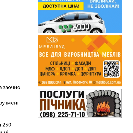
а заочно
ру імені
д 250
ьні,