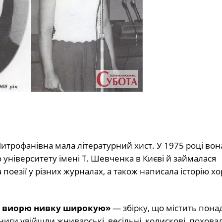
трофанівна мала літературний хист. У 1975 році вон
університету імені Т. Шевченка в Києві й займалася
поезії у різних журналах, а також написала історію хо
, виорю нивку широкую»
— збірку, що містить пона
книги увійшли жниварські, весільні, колискові, поховал