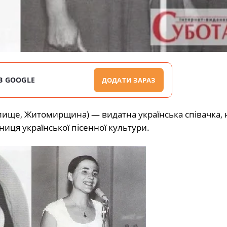
В GOOGLE
ДОДАТИ ЗАРАЗ
ілище, Житомирщина) — видатна українська співачка,
ниця української пісенної культури.