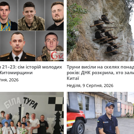
 21–23: сім історій молодих
Труни висіли на скелях понад
 Житомирщини
років: ДНК розкрила, хто зал
Китаї
пня, 2026
Неділя, 9 Серпня, 2026