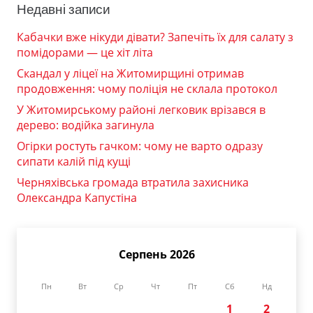
Недавні записи
Кабачки вже нікуди дівати? Запечіть їх для салату з
помідорами — це хіт літа
Скандал у ліцеї на Житомирщині отримав
продовження: чому поліція не склала протокол
У Житомирському районі легковик врізався в
дерево: водійка загинула
Огірки ростуть гачком: чому не варто одразу
сипати калій під кущі
Черняхівська громада втратила захисника
Олександра Капустіна
Серпень 2026
Пн
Вт
Ср
Чт
Пт
Сб
Нд
1
2