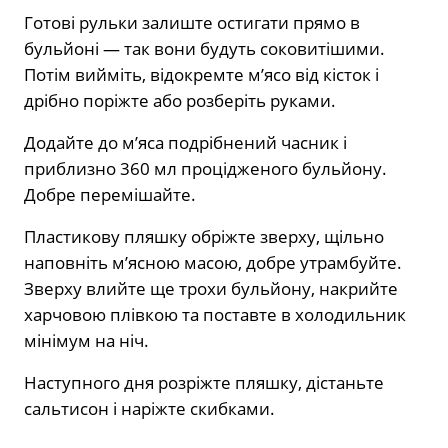
Готові рульки залиште остигати прямо в
бульйоні — так вони будуть соковитішими.
Потім вийміть, відокремте м’ясо від кісток і
дрібно поріжте або розберіть руками.
Додайте до м’яса подрібнений часник і
приблизно 360 мл процідженого бульйону.
Добре перемішайте.
Пластикову пляшку обріжте зверху, щільно
наповніть м’ясною масою, добре утрамбуйте.
Зверху влийте ще трохи бульйону, накрийте
харчовою плівкою та поставте в холодильник
мінімум на ніч.
Наступного дня розріжте пляшку, дістаньте
сальтисон і наріжте скибками.